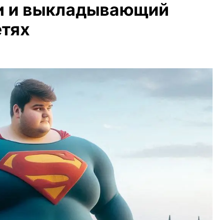
и и выкладывающий
етях