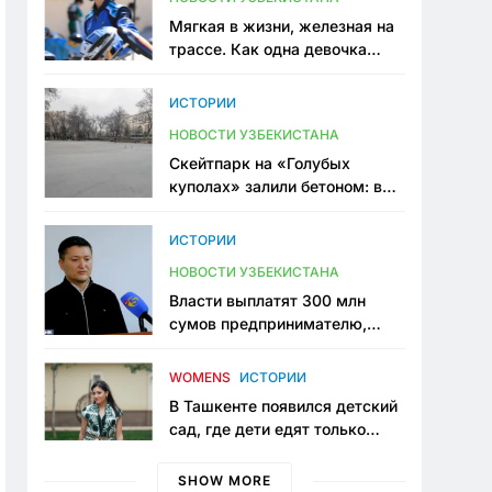
Мягкая в жизни, железная на
трассе. Как одна девочка
переписывает автоспорт в
Узбекистане
ИСТОРИИ
НОВОСТИ УЗБЕКИСТАНА
Скейтпарк на «Голубых
куполах» залили бетоном: в
центре Ташкента исчезло ещё
одно общественное
ИСТОРИИ
пространство
НОВОСТИ УЗБЕКИСТАНА
Власти выплатят 300 млн
сумов предпринимателю,
который провёл пять лет в
тюрьме по незаконному
WOMENS
ИСТОРИИ
приговору
В Ташкенте появился детский
сад, где дети едят только
полезную еду. Его открыла
мама, которая устала просить
SHOW MORE