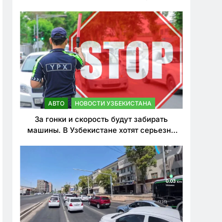
врезался в дерево
АВТО
НОВОСТИ УЗБЕКИСТАНА
За гонки и скорость будут забирать
машины. В Узбекистане хотят серьезно
ужесточить наказания для лихачей