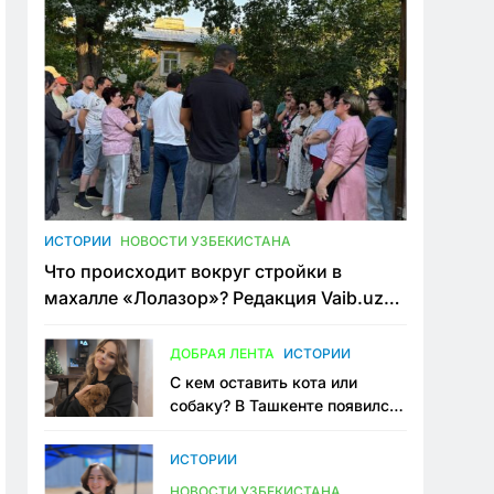
ИСТОРИИ
НОВОСТИ УЗБЕКИСТАНА
Что происходит вокруг стройки в
махалле «Лолазор»? Редакция Vaib.uz
встретилась со всеми сторонами
конфликта
ДОБРАЯ ЛЕНТА
ИСТОРИИ
С кем оставить кота или
собаку? В Ташкенте появился
первый сервис зоонянь
ИСТОРИИ
НОВОСТИ УЗБЕКИСТАНА