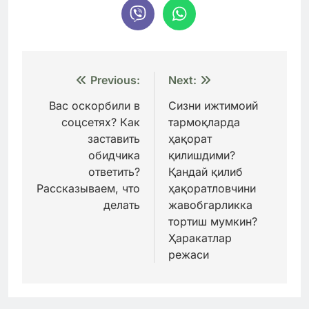
Навигация
Previous:
Next:
по
Вас оскорбили в
Сизни ижтимоий
соцсетях? Как
тармоқларда
записям
заставить
ҳақорат
обидчика
қилишдими?
ответить?
Қандай қилиб
Рассказываем, что
ҳақоратловчини
делать
жавобгарликка
тортиш мумкин?
Ҳаракатлар
режаси