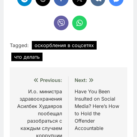
Tagged:
оскорбления в соцсетях
что делать
Навигация
Previous:
Next:
по
И.о. министра
Have You Been
здравоохранения
Insulted on Social
записям
Асилбек Худаяров
Media? Here’s How
пообещал
to Hold the
разобраться с
Offender
каждым случаем
Accountable
коррупции