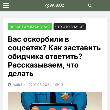
Skip
VAIB.UZ
to
content
НОВОСТИ УЗБЕКИСТАНА
ЧТО ЭТО ЗНАЧИТ
Вас оскорбили в
соцсетях? Как заставить
обидчика ответить?
Рассказываем, что
делать
0
Vaib.uz
11.08.2024