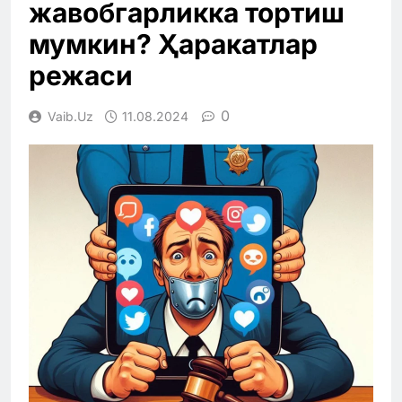
жавобгарликка тортиш
мумкин? Ҳаракатлар
режаси
0
Vaib.uz
11.08.2024