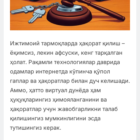
Ижтимоий тармоқларда ҳақорат қилиш –
ёқимсиз, лекин афсуски, кенг тарқалган
ҳолат. Рақамли технологиялар даврида
одамлар интернетда кўпинча қўпол
гаплар ва ҳақоратлар билан дуч келишади.
Аммо, ҳатто виртуал дунёда ҳам
ҳуқуқларингиз ҳимояланганини ва
ҳақоратлар учун жавобгарликни талаб
қилишингиз мумкинлигини эсда
тутишингиз керак.