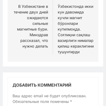
по
В Узбекистане в
Ўзбекистонда икки
течение двух дней
кун давомида
записям
ожидаются
кучли магнит
сильные
бўронлари
магнитные бури.
кутилмоқда.
Минздрав
Соғлиқни сақлаш
рассказал, что
вазирлиги нималар
нужно делать
қилиш кераклигини
тушунтирди
ДОБАВИТЬ КОММЕНТАРИЙ
Ваш адрес email не будет опубликован.
Обязательные поля помечены
*