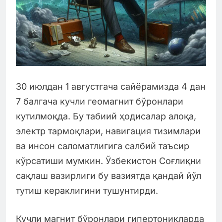
30 июлдан 1 августгача сайёрамизда 4 дан
7 балгача кучли геомагнит бўронлари
кутилмоқда. Бу табиий ҳодисалар алоқа,
электр тармоқлари, навигация тизимлари
ва инсон саломатлигига салбий таъсир
кўрсатиши мумкин. Ўзбекистон Соғлиқни
сақлаш вазирлиги бу вазиятда қандай йўл
тутиш кераклигини тушунтирди.
Кучли магнит бўронлари гипертоникларда