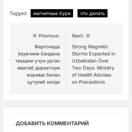
Tagged:
магнитные бури
что делать
Навигация
Previous:
Next:
по
Фарғонада
Strong Magnetic
ўқувчини бандана
Storms Expected in
записям
таққани учун урган
Uzbekistan Over
мактаб директори
Two Days: Ministry
жарима билан
of Health Advises
қутулиб кетди
on Precautions
ДОБАВИТЬ КОММЕНТАРИЙ