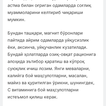
астма билан оғриган одамларда соғлиқ
муаммоларини келтириб чиқариши
мумкин.
Бундан ташқари, магнит бўронлари
пайтида айрим одамларда уйқусизлик
ёки, аксинча, уйқучанлик кузатилади.
Бундай ҳолатларда озиқ-овқат рационига
алоҳида эътибор қаратиш ва кўпроқ
суюқлик ичиш лозим. Янги меваларни,
калийга бой маҳсулотларни, масалан,
майиз ва қуритилган ўрикни, шунингдек,
C витаминига бой маҳсулотларни
истеъмол қилиш керак.