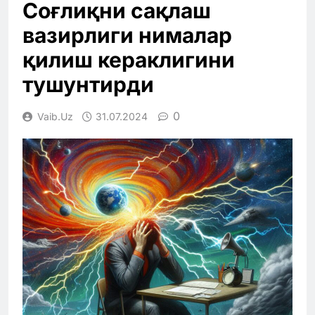
Соғлиқни сақлаш
вазирлиги нималар
қилиш кераклигини
тушунтирди
0
Vaib.uz
31.07.2024