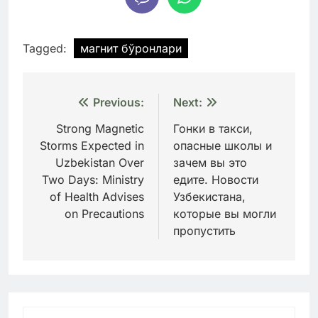
Tagged:
магнит бўронлари
Навигация
Previous:
Next:
по
Strong Magnetic
Гонки в такси,
Storms Expected in
опасные школы и
записям
Uzbekistan Over
зачем вы это
Two Days: Ministry
едите. Новости
of Health Advises
Узбекистана,
on Precautions
которые вы могли
пропустить