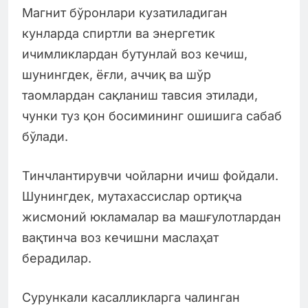
Магнит бўронлари кузатиладиган
кунларда спиртли ва энергетик
ичимликлардан бутунлай воз кечиш,
шунингдек, ёғли, аччиқ ва шўр
таомлардан сақланиш тавсия этилади,
чунки туз қон босимининг ошишига сабаб
бўлади.
Тинчлантирувчи чойларни ичиш фойдали.
Шунингдек, мутахассислар ортиқча
жисмоний юкламалар ва машғулотлардан
вақтинча воз кечишни маслаҳат
берадилар.
Сурункали касалликларга чалинган