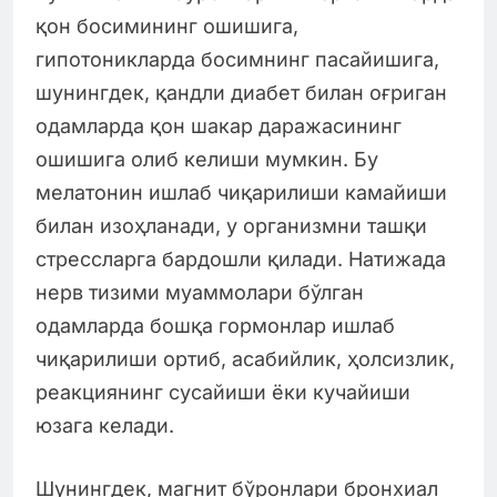
қон босимининг ошишига,
гипотоникларда босимнинг пасайишига,
шунингдек, қандли диабет билан оғриган
одамларда қон шакар даражасининг
ошишига олиб келиши мумкин. Бу
мелатонин ишлаб чиқарилиши камайиши
билан изоҳланади, у организмни ташқи
стрессларга бардошли қилади. Натижада
нерв тизими муаммолари бўлган
одамларда бошқа гормонлар ишлаб
чиқарилиши ортиб, асабийлик, ҳолсизлик,
реакциянинг сусайиши ёки кучайиши
юзага келади.
Шунингдек, магнит бўронлари бронхиал