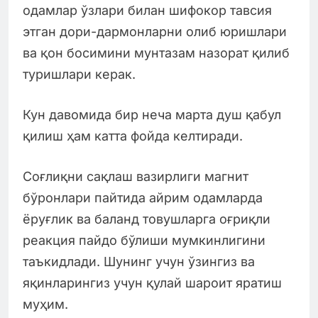
одамлар ўзлари билан шифокор тавсия
этган дори-дармонларни олиб юришлари
ва қон босимини мунтазам назорат қилиб
туришлари керак.
Кун давомида бир неча марта душ қабул
қилиш ҳам катта фойда келтиради.
Соғлиқни сақлаш вазирлиги магнит
бўронлари пайтида айрим одамларда
ёруғлик ва баланд товушларга оғриқли
реакция пайдо бўлиши мумкинлигини
таъкидлади. Шунинг учун ўзингиз ва
яқинларингиз учун қулай шароит яратиш
муҳим.