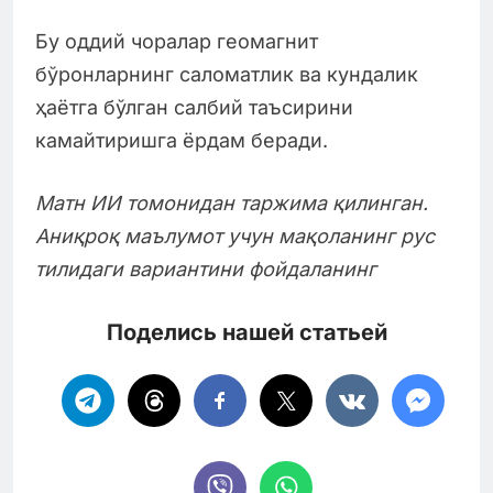
Бу оддий чоралар геомагнит
бўронларнинг саломатлик ва кундалик
ҳаётга бўлган салбий таъсирини
камайтиришга ёрдам беради.
Матн ИИ томонидан таржима қилинган.
Аниқроқ маълумот учун мақоланинг рус
тилидаги вариантини фойдаланинг
Поделись нашей статьей