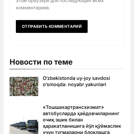
этом браузере для последующих моих
комментариев.
Новости по теме
O‘zbekistonda uy-joy savdosi
o‘smoqda: noyabr yakunlari
«Тошшахартрансхизмат»
автобусларда ҳайдовчиларнинг
очиқ эшик билан
ҳаракатланишига йўл қўймаслик
учун тугмаларни блоклашга