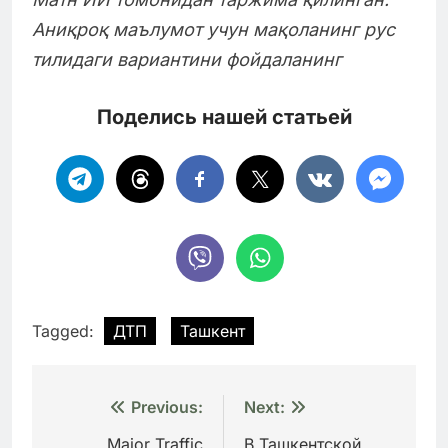
Аниқроқ маълумот учун мақоланинг рус
тилидаги вариантини фойдаланинг
Поделись нашей статьей
Tagged:
ДТП
Ташкент
Навигация
Previous:
Next:
по
Major Traffic
В Ташкентской