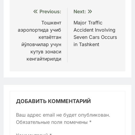
Навигация
Previous:
Next:
по
Тошкент
Major Traffic
аэропортида учиб
Accident Involving
записям
кетаётган
Seven Cars Occurs
йўловчилар учун
in Tashkent
кутув зонаси
кенгайтирилди
ДОБАВИТЬ КОММЕНТАРИЙ
Ваш адрес email не будет опубликован.
Обязательные поля помечены
*