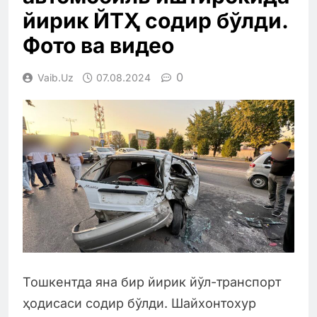
йирик ЙТҲ содир бўлди.
Фото ва видео
0
Vaib.uz
07.08.2024
Тошкентда яна бир йирик йўл-транспорт
ҳодисаси содир бўлди. Шайхонтохур