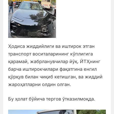
Ҳодиса жиддийлиги ва иштирок этган
транспорт воситаларининг кўплигига
қарамай, жабрланувчилар йўқ. ЙТҲнинг
барча иштирокчилари фақатгина енгил
қўрқув билан чиқиб кетишган, ва жиддий
жароҳатларни олдин олган.
Бу ҳолат бўйича тергов ўтказилмоқда.