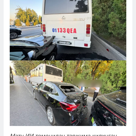
Матн ИИ томонидан таржима қилинган.