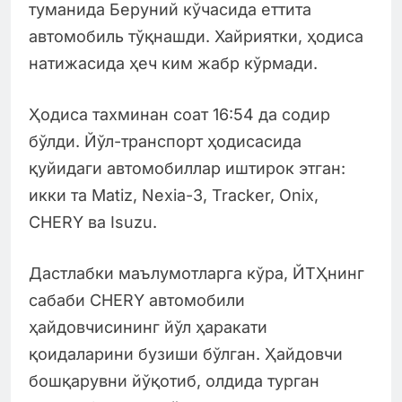
туманида Беруний кўчасида еттита
автомобиль тўқнашди. Хайриятки, ҳодиса
натижасида ҳеч ким жабр кўрмади.
Ҳодиса тахминан соат 16:54 да содир
бўлди. Йўл-транспорт ҳодисасида
қуйидаги автомобиллар иштирок этган:
икки та Matiz, Nexia-3, Tracker, Onix,
CHERY ва Isuzu.
Дастлабки маълумотларга кўра, ЙТҲнинг
сабаби CHERY автомобили
ҳайдовчисининг йўл ҳаракати
қоидаларини бузиши бўлган. Ҳайдовчи
бошқарувни йўқотиб, олдида турган