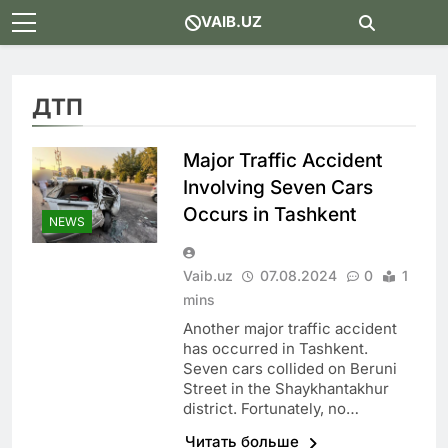
Skip
VAIB.UZ
to
content
ДТП
Major Traffic Accident
Involving Seven Cars
Occurs in Tashkent
NEWS
Vaib.uz
07.08.2024
0
1
mins
Another major traffic accident
has occurred in Tashkent.
Seven cars collided on Beruni
Street in the Shaykhantakhur
district. Fortunately, no…
Читать больше