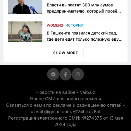
Власти выплатят 300 млн сумов
предпринимателю, который провёл
пять лет в тюрьме по незаконному
приговору
WOMENS
ИСТОРИИ
В Ташкенте появился детский сад,
где дети едят только полезную еду.
Его открыла мама, которая устала
просить «кашу без сахара»
SHOW MORE
Новости на вайбе - Vaib.uz
Новое СМИ для нового времени
Связаться с нами по рекламе и размещению статей -
uzvaib@gmail.com,
@VaibikuzBot
Регистрация электронного СМИ: №274375 от 13 мая
2024 года