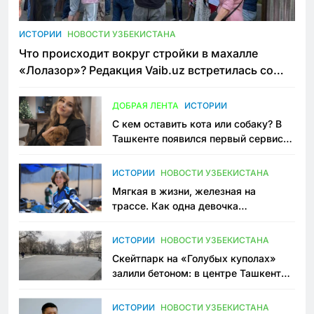
ИСТОРИИ
НОВОСТИ УЗБЕКИСТАНА
Что происходит вокруг стройки в махалле
«Лолазор»? Редакция Vaib.uz встретилась со
всеми сторонами конфликта
ДОБРАЯ ЛЕНТА
ИСТОРИИ
С кем оставить кота или собаку? В
Ташкенте появился первый сервис
зоонянь
ИСТОРИИ
НОВОСТИ УЗБЕКИСТАНА
Мягкая в жизни, железная на
трассе. Как одна девочка
переписывает автоспорт в
Узбекистане
ИСТОРИИ
НОВОСТИ УЗБЕКИСТАНА
Скейтпарк на «Голубых куполах»
залили бетоном: в центре Ташкента
исчезло ещё одно общественное
пространство
ИСТОРИИ
НОВОСТИ УЗБЕКИСТАНА