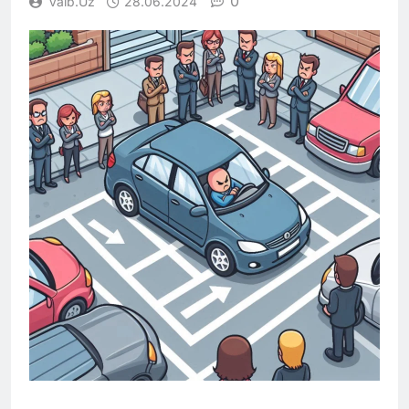
0
Vaib.uz
28.06.2024