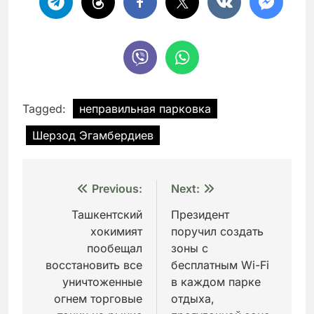
Tagged:
неправильная парковка
Шерзод Эгамбердиев
Навигация
Previous:
Next:
по
Ташкентский
Президент
хокимият
поручил создать
записям
пообещал
зоны с
восстановить все
бесплатным Wi-Fi
уничтоженные
в каждом парке
огнем торговые
отдыха,