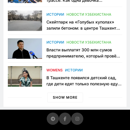
трассе. Как одна девочка
переписывает автоспорт в
Узбекистане
ИСТОРИИ
НОВОСТИ УЗБЕКИСТАНА
Скейтпарк на «Голубых куполах»
залили бетоном: в центре Ташкента
исчезло ещё одно общественное
пространство
ИСТОРИИ
НОВОСТИ УЗБЕКИСТАНА
Власти выплатят 300 млн сумов
предпринимателю, который провёл
пять лет в тюрьме по незаконному
приговору
WOMENS
ИСТОРИИ
В Ташкенте появился детский сад,
где дети едят только полезную еду.
Его открыла мама, которая устала
просить «кашу без сахара»
SHOW MORE