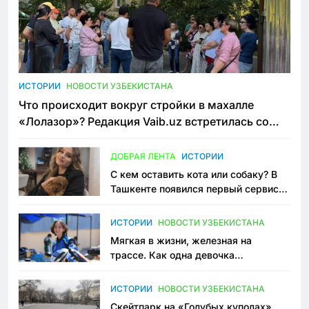
ИСТОРИИ
НОВОСТИ УЗБЕКИСТАНА
Что происходит вокруг стройки в махалле
«Лолазор»? Редакция Vaib.uz встретилась со
всеми сторонами конфликта
ДОБРАЯ ЛЕНТА
ИСТОРИИ
С кем оставить кота или собаку? В
Ташкенте появился первый сервис
зоонянь
ИСТОРИИ
НОВОСТИ УЗБЕКИСТАНА
Мягкая в жизни, железная на
трассе. Как одна девочка
переписывает автоспорт в
Узбекистане
ИСТОРИИ
НОВОСТИ УЗБЕКИСТАНА
Скейтпарк на «Голубых куполах»