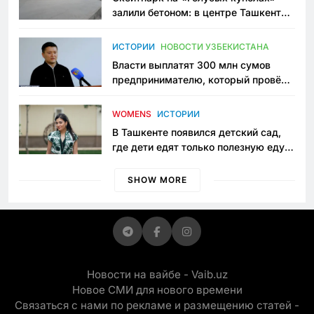
залили бетоном: в центре Ташкента
исчезло ещё одно общественное
пространство
ИСТОРИИ
НОВОСТИ УЗБЕКИСТАНА
Власти выплатят 300 млн сумов
предпринимателю, который провёл
пять лет в тюрьме по незаконному
приговору
WOMENS
ИСТОРИИ
В Ташкенте появился детский сад,
где дети едят только полезную еду.
Его открыла мама, которая устала
просить «кашу без сахара»
SHOW MORE
Новости на вайбе - Vaib.uz
Новое СМИ для нового времени
Связаться с нами по рекламе и размещению статей -