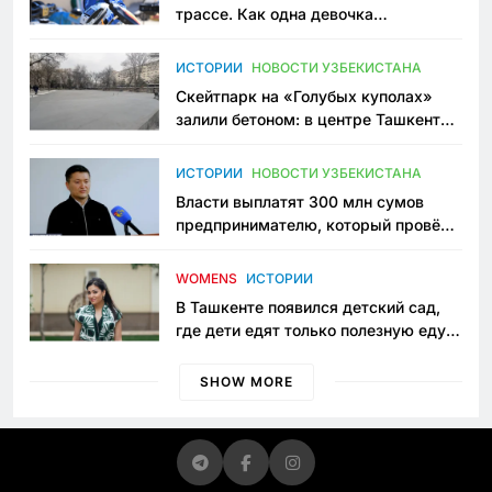
трассе. Как одна девочка
переписывает автоспорт в
Узбекистане
ИСТОРИИ
НОВОСТИ УЗБЕКИСТАНА
Скейтпарк на «Голубых куполах»
залили бетоном: в центре Ташкента
исчезло ещё одно общественное
пространство
ИСТОРИИ
НОВОСТИ УЗБЕКИСТАНА
Власти выплатят 300 млн сумов
предпринимателю, который провёл
пять лет в тюрьме по незаконному
приговору
WOMENS
ИСТОРИИ
В Ташкенте появился детский сад,
где дети едят только полезную еду.
Его открыла мама, которая устала
просить «кашу без сахара»
SHOW MORE