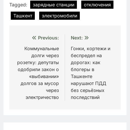
Tagged:
зарядные станции
отключения
Ташкент
электромобили
Навигация
Previous:
Next:
по
Коммунальные
Гонки, кортежи и
долги через
беспредел на
записям
розетку: депутаты
дорогах: как
одобрили закон о
блогеры в
«выбивании»
Ташкенте
долгов за мусор
нарушают ПДД
через
без серьёзных
электричество
последствий