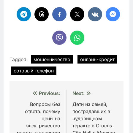
Tagged:
мошенничество
онлайн-кредит
сотовый телефон
Навигация
Previous:
Next:
по
Вопросы без
Дети из семей,
ответа: почему
пострадавших в
записям
цены на
чудовищном
электричество
теракте в Crocus
растут, а качество
City Hall в Москве,