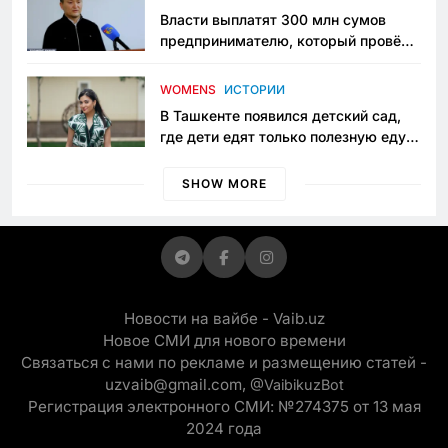
Власти выплатят 300 млн сумов
предпринимателю, который провёл
пять лет в тюрьме по незаконному
приговору
WOMENS
ИСТОРИИ
В Ташкенте появился детский сад,
где дети едят только полезную еду.
Его открыла мама, которая устала
просить «кашу без сахара»
SHOW MORE
Новости на вайбе - Vaib.uz
Новое СМИ для нового времени
Связаться с нами по рекламе и размещению статей -
uzvaib@gmail.com,
@VaibikuzBot
Регистрация электронного СМИ: №274375 от 13 мая
2024 года