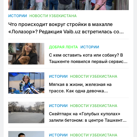
ИСТОРИИ
НОВОСТИ УЗБЕКИСТАНА
Что происходит вокруг стройки в махалле
«Лолазор»? Редакция Vaib.uz встретилась со
всеми сторонами конфликта
ДОБРАЯ ЛЕНТА
ИСТОРИИ
С кем оставить кота или собаку? В
Ташкенте появился первый сервис
зоонянь
ИСТОРИИ
НОВОСТИ УЗБЕКИСТАНА
Мягкая в жизни, железная на
трассе. Как одна девочка
переписывает автоспорт в
Узбекистане
ИСТОРИИ
НОВОСТИ УЗБЕКИСТАНА
Скейтпарк на «Голубых куполах»
залили бетоном: в центре Ташкента
исчезло ещё одно общественное
пространство
ИСТОРИИ
НОВОСТИ УЗБЕКИСТАНА