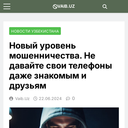
Skip
VAIB.UZ
to
content
НОВОСТИ УЗБЕКИСТАНА
Новый уровень
мошенничества. Не
давайте свои телефоны
даже знакомым и
друзьям
0
Vaib.uz
22.06.2024