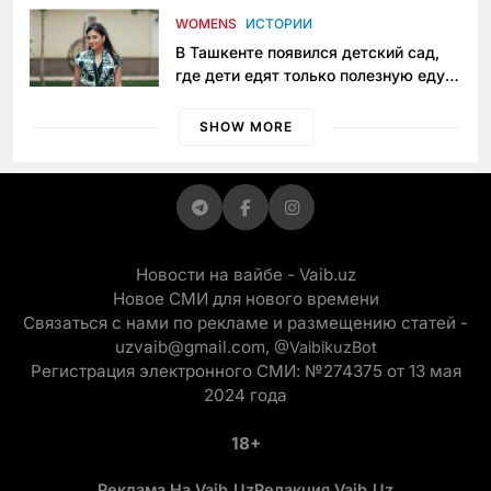
приговору
WOMENS
ИСТОРИИ
В Ташкенте появился детский сад,
где дети едят только полезную еду.
Его открыла мама, которая устала
просить «кашу без сахара»
SHOW MORE
Новости на вайбе - Vaib.uz
Новое СМИ для нового времени
Связаться с нами по рекламе и размещению статей -
uzvaib@gmail.com,
@VaibikuzBot
Регистрация электронного СМИ: №274375 от 13 мая
2024 года
18+
Реклама На Vaib.uz
Редакция Vaib.uz