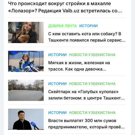
Что происходит вокруг стройки в махалле
«Лолазор»? Редакция Vaib.uz встретилась со
всеми сторонами конфликта
ДОБРАЯ ЛЕНТА
ИСТОРИИ
С кем оставить кота или собаку? В
Ташкенте появился первый сервис
зоонянь
ИСТОРИИ
НОВОСТИ УЗБЕКИСТАНА
Мягкая в жизни, железная на
трассе. Как одна девочка
переписывает автоспорт в
Узбекистане
ИСТОРИИ
НОВОСТИ УЗБЕКИСТАНА
Скейтпарк на «Голубых куполах»
залили бетоном: в центре Ташкента
исчезло ещё одно общественное
пространство
ИСТОРИИ
НОВОСТИ УЗБЕКИСТАНА
Власти выплатят 300 млн сумов
предпринимателю, который провёл
пять лет в тюрьме по незаконному