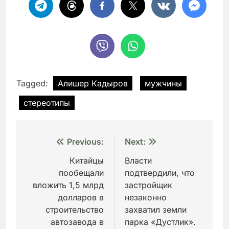
Tagged:
Алишер Кадыров
мужчины
стереотипы
Навигация
Previous:
Next:
по
Китайцы
Власти
пообещали
подтвердили, что
записям
вложить 1,5 млрд
застройщик
долларов в
незаконно
строительство
захватил земли
автозавода в
парка «Дустлик».