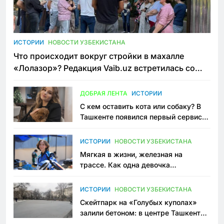
ИСТОРИИ
НОВОСТИ УЗБЕКИСТАНА
Что происходит вокруг стройки в махалле
«Лолазор»? Редакция Vaib.uz встретилась со
всеми сторонами конфликта
ДОБРАЯ ЛЕНТА
ИСТОРИИ
С кем оставить кота или собаку? В
Ташкенте появился первый сервис
зоонянь
ИСТОРИИ
НОВОСТИ УЗБЕКИСТАНА
Мягкая в жизни, железная на
трассе. Как одна девочка
переписывает автоспорт в
Узбекистане
ИСТОРИИ
НОВОСТИ УЗБЕКИСТАНА
Скейтпарк на «Голубых куполах»
залили бетоном: в центре Ташкента
исчезло ещё одно общественное