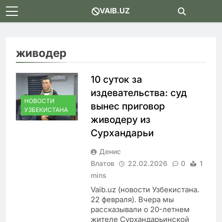
Skip
VAIB.UZ
to
content
живодер
10 суток за
издевательства: суд
НОВОСТИ
вынес приговор
УЗБЕКИСТАНА
живодеру из
Сурхандарьи
Денис
Влатов
22.02.2026
0
1
mins
Vaib.uz (новости Узбекистана.
22 февраля). Вчера мы
рассказывали о 20-летнем
жителе Сурхандарьинской