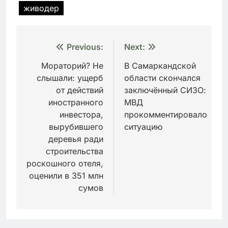
живодер
Навигация
Previous:
Next:
по
Мораторий? Не
В Самаркандской
слышали: ущерб
области скончался
записям
от действий
заключённый СИЗО:
иностранного
МВД
инвестора,
прокомментировало
вырубившего
ситуацию
деревья ради
строительства
роскошного отеля,
оценили в 351 млн
сумов