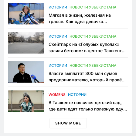
ИСТОРИИ
НОВОСТИ УЗБЕКИСТАНА
Мягкая в жизни, железная на
трассе. Как одна девочка
переписывает автоспорт в
Узбекистане
ИСТОРИИ
НОВОСТИ УЗБЕКИСТАНА
Скейтпарк на «Голубых куполах»
залили бетоном: в центре Ташкента
исчезло ещё одно общественное
пространство
ИСТОРИИ
НОВОСТИ УЗБЕКИСТАНА
Власти выплатят 300 млн сумов
предпринимателю, который провёл
пять лет в тюрьме по незаконному
приговору
WOMENS
ИСТОРИИ
В Ташкенте появился детский сад,
где дети едят только полезную еду.
Его открыла мама, которая устала
просить «кашу без сахара»
SHOW MORE