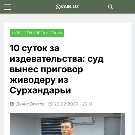
Skip
VAIB.UZ
to
content
НОВОСТИ УЗБЕКИСТАНА
10 суток за
издевательства: суд
вынес приговор
живодеру из
Сурхандарьи
0
Денис Влатов
22.02.2026