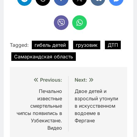
Tagged:
гибель детей
грузовик
ДТП
Самаркандская область
Навигация
Previous:
Next:
по
Печально
Двое детей и
известные
взрослый утонули
записям
смертельные
в искусственном
чипсы появились в
водоеме в
Узбекистане.
Фергане
Видео