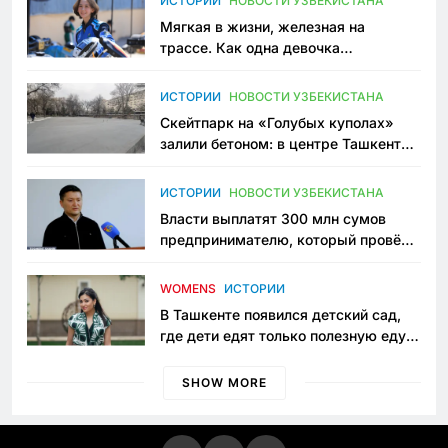
ИСТОРИИ
НОВОСТИ УЗБЕКИСТАНА
Мягкая в жизни, железная на
трассе. Как одна девочка
переписывает автоспорт в
Узбекистане
ИСТОРИИ
НОВОСТИ УЗБЕКИСТАНА
Скейтпарк на «Голубых куполах»
залили бетоном: в центре Ташкента
исчезло ещё одно общественное
пространство
ИСТОРИИ
НОВОСТИ УЗБЕКИСТАНА
Власти выплатят 300 млн сумов
предпринимателю, который провёл
пять лет в тюрьме по незаконному
приговору
WOMENS
ИСТОРИИ
В Ташкенте появился детский сад,
где дети едят только полезную еду.
Его открыла мама, которая устала
просить «кашу без сахара»
SHOW MORE