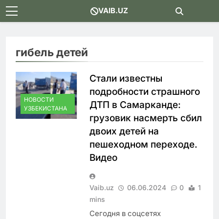
Skip
VAIB.UZ
to
content
гибель детей
Стали известны
подробности страшного
НОВОСТИ
ДТП в Самарканде:
УЗБЕКИСТАНА
грузовик насмерть сбил
двоих детей на
пешеходном переходе.
Видео
Vaib.uz
06.06.2024
0
1
mins
Сегодня в соцсетях