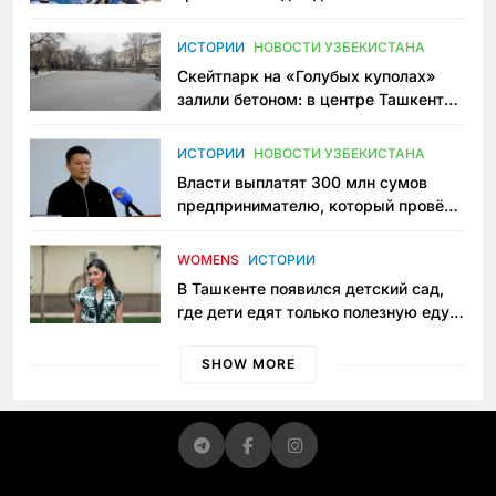
переписывает автоспорт в
Узбекистане
ИСТОРИИ
НОВОСТИ УЗБЕКИСТАНА
Скейтпарк на «Голубых куполах»
залили бетоном: в центре Ташкента
исчезло ещё одно общественное
пространство
ИСТОРИИ
НОВОСТИ УЗБЕКИСТАНА
Власти выплатят 300 млн сумов
предпринимателю, который провёл
пять лет в тюрьме по незаконному
приговору
WOMENS
ИСТОРИИ
В Ташкенте появился детский сад,
где дети едят только полезную еду.
Его открыла мама, которая устала
просить «кашу без сахара»
SHOW MORE