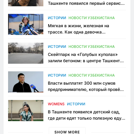
Ташкенте появился первый сервис
зоонянь
ИСТОРИИ
НОВОСТИ УЗБЕКИСТАНА
Мягкая в жизни, железная на
трассе. Как одна девочка
переписывает автоспорт в
Узбекистане
ИСТОРИИ
НОВОСТИ УЗБЕКИСТАНА
Скейтпарк на «Голубых куполах»
залили бетоном: в центре Ташкента
исчезло ещё одно общественное
пространство
ИСТОРИИ
НОВОСТИ УЗБЕКИСТАНА
Власти выплатят 300 млн сумов
предпринимателю, который провёл
пять лет в тюрьме по незаконному
приговору
WOMENS
ИСТОРИИ
В Ташкенте появился детский сад,
где дети едят только полезную еду.
Его открыла мама, которая устала
просить «кашу без сахара»
SHOW MORE