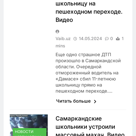
школьницу на
пешеходном переходе.
Видео
Vaib.uz
14.05.2024
0
1
mins
Еще одно страшное ДТП
произошло в Самаркандской
области. Очередной
отмороженный водитель на
«Дамасе» сбил 11-летнюю
школьницу прямо на
пешеходном переходе….
Читать больше
Самаркандские
школьники устроили
НОВОСТИ
массовый махач. Видео