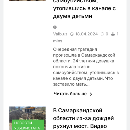
самоубийством,
утопившись в канале с
двумя детьми
Vaib.uz
18.04.2024
0
1
mins
Очередная трагедия
произошла в Самаркандской
области. 24-летняя девушка
покончила жизнь
самоубийством, утопившись в
канале с двумя детьми. Что
заставило мать…
Читать больше
В Самаркандской
области из-за дождей
НОВОСТИ
рухнул мост. Видео
УЗБЕКИСТАНА