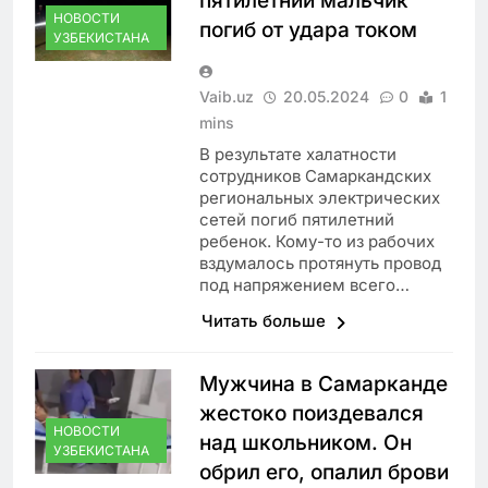
пятилетний мальчик
НОВОСТИ
погиб от удара током
УЗБЕКИСТАНА
Vaib.uz
20.05.2024
0
1
mins
В результате халатности
сотрудников Самаркандских
региональных электрических
сетей погиб пятилетний
ребенок. Кому-то из рабочих
вздумалось протянуть провод
под напряжением всего…
Читать больше
Мужчина в Самарканде
жестоко поиздевался
НОВОСТИ
над школьником. Он
УЗБЕКИСТАНА
обрил его, опалил брови