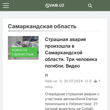
Skip
VAIB.UZ
to
content
Самаркандская область
Страшная авария
произошла в
НОВОСТИ
Самаркандской
УЗБЕКИСТАНА
области. Три человека
погибли. Видео
Vaib.uz
30.07.2024
0
1
mins
Очередная страшная авария с
участием автомобиля Damas
произошла в Узбекистане. 21-
летний водитель на Cobalt,