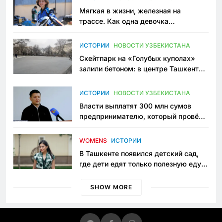
Мягкая в жизни, железная на
трассе. Как одна девочка
переписывает автоспорт в
Узбекистане
ИСТОРИИ
НОВОСТИ УЗБЕКИСТАНА
Скейтпарк на «Голубых куполах»
залили бетоном: в центре Ташкента
исчезло ещё одно общественное
пространство
ИСТОРИИ
НОВОСТИ УЗБЕКИСТАНА
Власти выплатят 300 млн сумов
предпринимателю, который провёл
пять лет в тюрьме по незаконному
приговору
WOMENS
ИСТОРИИ
В Ташкенте появился детский сад,
где дети едят только полезную еду.
Его открыла мама, которая устала
просить «кашу без сахара»
SHOW MORE