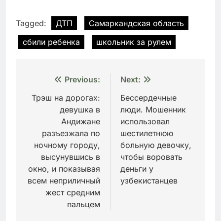
Tagged:
ДТП
Самаркандская область
сбили ребенка
школьник за рулем
Навигация
Previous:
Next:
по
Трэш на дорогах:
Бессердечные
девушка в
люди. Мошенник
записям
Андижане
использовал
разъезжала по
шестилетнюю
ночному городу,
больную девочку,
высунувшись в
чтобы воровать
окно, и показывая
деньги у
всем неприличный
узбекистанцев
жест средним
пальцем