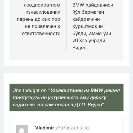
неоднократном
BMW ҳайдовчиси
записям
изнасиловании
йўл бермаган
парень до сих пор
ҳайдовчини
не привлечен к
қўрқитмоқчи
ответственности
бўлди, аммо ўзи
ЙТҲга учради.
Видео
One thought on “
Узбекистанец на BMW решил
припугнуть не уступившего ему дорогу
водителя, но сам попал в ДТП. Видео
”
Vladimir
:
27.07.2024 в 01:42