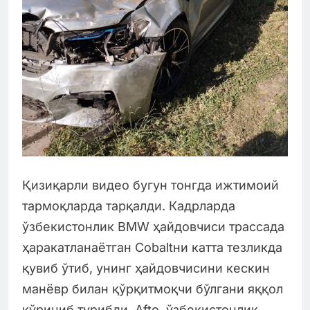
Қизиқарли видео бугун тонгда ижтимоий
тармоқларда тарқалди. Кадрларда
ўзбекистонлик BMW ҳайдовчиси трассада
ҳаракатланаётган Cobaltни катта тезликда
қувиб ўтиб, унинг ҳайдовчисини кескин
манёвр билан қўрқитмоқчи бўлгани яққол
кўриниб турибди. Аfto, ўзбекистонлик