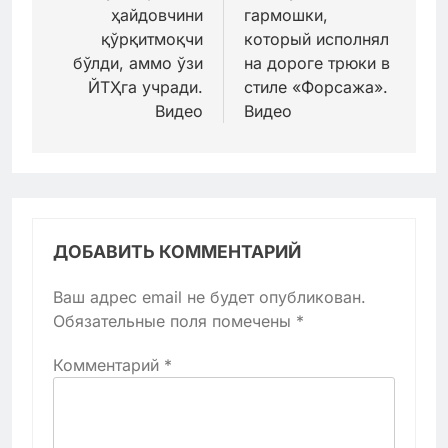
ҳайдовчини
гармошки,
қўрқитмоқчи
который исполнял
бўлди, аммо ўзи
на дороге трюки в
ЙТҲга учради.
стиле «Форсажа».
Видео
Видео
ДОБАВИТЬ КОММЕНТАРИЙ
Ваш адрес email не будет опубликован.
Обязательные поля помечены
*
Комментарий
*