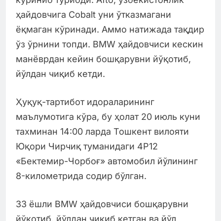
ҳайдовчига Cobalt уни ўтказмагани
ёқмаган кўринади. Аммо натижада тақдир
ўз ўрнини топди. BMW ҳайдовчиси кескин
манёврдан кейин бошқарувни йўқотиб,
йўлдан чиқиб кетди.
Ҳуқуқ-тартибот идораларининг
маълумотига кўра, бу ҳолат 20 июль куни
тахминан 14:00 ларда Тошкент вилояти
Юқори Чирчиқ туманидаги 4Р12
«Бектемир-Чорбоғ» автомобил йўлининг
8-километрида содир бўлган.
33 ёшли BMW ҳайдовчиси бошқарувни
йўқотиб, йўлдан чиқиб кетган ва йўл