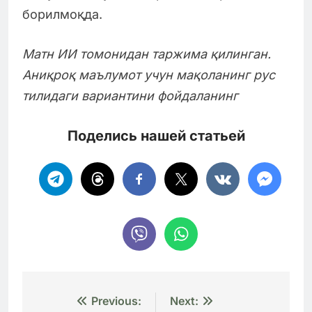
борилмоқда.
Матн ИИ томонидан таржима қилинган.
Аниқроқ маълумот учун мақоланинг рус
тилидаги вариантини фойдаланинг
Поделись нашей статьей
Навигация
Previous:
Next: