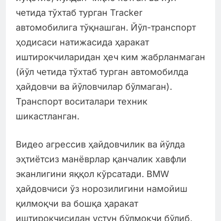
четида тўхтаб турган Tracker
автомобилига тўқнашган. Йўл-транспорт
ҳодисаси натижасида ҳаракат
иштирокчиларидан ҳеч ким жабрланмаган
(йўл четида тўхтаб турган автомобилда
ҳайдовчи ва йўловчилар бўлмаган).
Транспорт воситалари техник
шикастланган.
Видео агрессив ҳайдовчилик ва йўлда
эҳтиётсиз манёврлар қанчалик хавфли
эканлигини яққол кўрсатади. BMW
ҳайдовчиси ўз норозилигини намойиш
қилмоқчи ва бошқа ҳаракат
иштирокчисидан устун бўлмоқчи бўлиб,