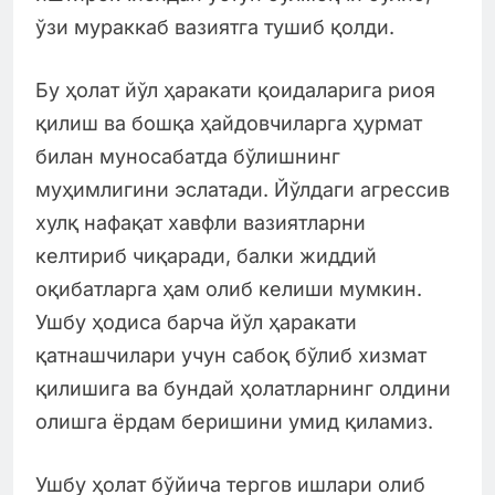
ўзи мураккаб вазиятга тушиб қолди.
Бу ҳолат йўл ҳаракати қоидаларига риоя
қилиш ва бошқа ҳайдовчиларга ҳурмат
билан муносабатда бўлишнинг
муҳимлигини эслатади. Йўлдаги агрессив
хулқ нафақат хавфли вазиятларни
келтириб чиқаради, балки жиддий
оқибатларга ҳам олиб келиши мумкин.
Ушбу ҳодиса барча йўл ҳаракати
қатнашчилари учун сабоқ бўлиб хизмат
қилишига ва бундай ҳолатларнинг олдини
олишга ёрдам беришини умид қиламиз.
Ушбу ҳолат бўйича тергов ишлари олиб