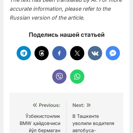
accurate information, please refer to the
Russian version of the article.
Поделись нашей статьей
Навигация
Previous:
Next:
по
Ўзбекистонлик
В Ташкенте
BMW ҳайдовчиси
уволили водителя
записям
йўл бермаган
автобуса-