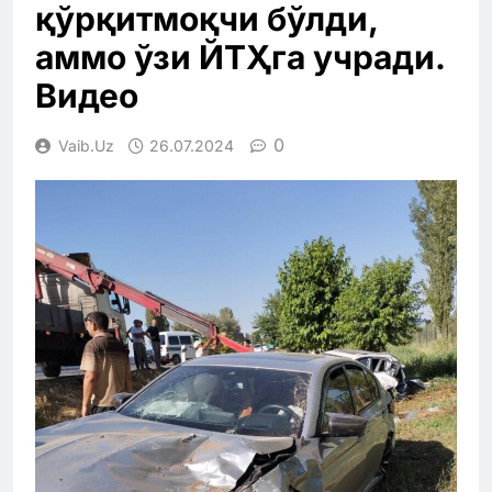
қўрқитмоқчи бўлди,
аммо ўзи ЙТҲга учради.
Видео
0
Vaib.uz
26.07.2024