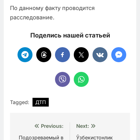
По данному факту проводится
расследование.
Поделись нашей статьей
Tagged:
ДТП
Навигация
Previous:
Next:
по
Подозреваемый в
Ўзбекистонлик