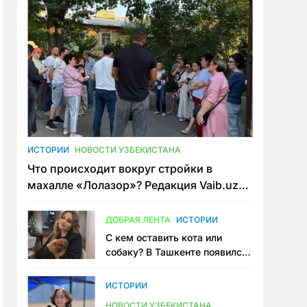
ИСТОРИИ
НОВОСТИ УЗБЕКИСТАНА
Что происходит вокруг стройки в
махалле «Лолазор»? Редакция Vaib.uz
встретилась со всеми сторонами
конфликта
ДОБРАЯ ЛЕНТА
ИСТОРИИ
С кем оставить кота или
собаку? В Ташкенте появился
первый сервис зоонянь
ИСТОРИИ
НОВОСТИ УЗБЕКИСТАНА