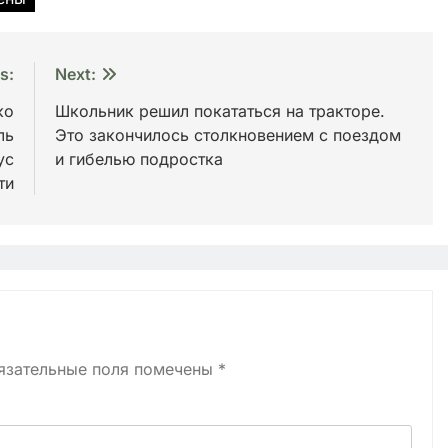
s:
Next:
ко
Школьник решил покататься на тракторе.
ль
Это закончилось столкновением с поездом
ус
и гибелью подростка
ти
язательные поля помечены
*