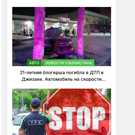
о резком ужесточении наказаний для
нарушителей ПДД
АВТО
НОВОСТИ УЗБЕКИСТАНА
21-летняя блогерша погибла в ДТП в
Джизаке. Автомобиль на скорости
врезался в дерево