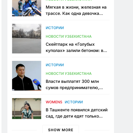
Мягкая в жизни, железная на
трассе. Как одна девочка
переписывает автоспорт в
Узбекистане
ИСТОРИИ
НОВОСТИ УЗБЕКИСТАНА
Скейтпарк на «Голубых
куполах» залили бетоном: в
центре Ташкента исчезло ещё
одно общественное
ИСТОРИИ
пространство
НОВОСТИ УЗБЕКИСТАНА
Власти выплатят 300 млн
сумов предпринимателю,
который провёл пять лет в
тюрьме по незаконному
WOMENS
ИСТОРИИ
приговору
В Ташкенте появился детский
сад, где дети едят только
полезную еду. Его открыла
мама, которая устала просить
SHOW MORE