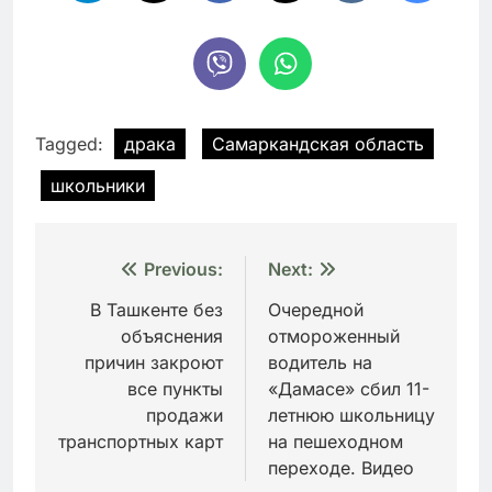
Tagged:
драка
Самаркандская область
школьники
Навигация
Previous:
Next:
по
В Ташкенте без
Очередной
объяснения
отмороженный
записям
причин закроют
водитель на
все пункты
«Дамасе» сбил 11-
продажи
летнюю школьницу
транспортных карт
на пешеходном
переходе. Видео