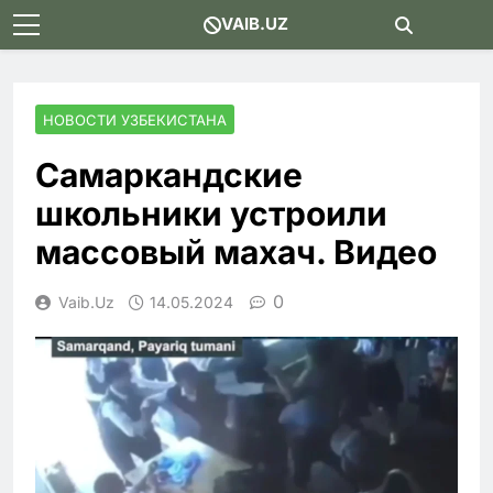
Skip
VAIB.UZ
to
content
НОВОСТИ УЗБЕКИСТАНА
Самаркандские
школьники устроили
массовый махач. Видео
0
Vaib.uz
14.05.2024