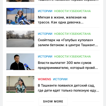
зоонянь
ИСТОРИИ
НОВОСТИ УЗБЕКИСТАНА
Мягкая в жизни, железная на
трассе. Как одна девочка
переписывает автоспорт в
Узбекистане
ИСТОРИИ
НОВОСТИ УЗБЕКИСТАНА
Скейтпарк на «Голубых куполах»
залили бетоном: в центре Ташкента
исчезло ещё одно общественное
пространство
ИСТОРИИ
НОВОСТИ УЗБЕКИСТАНА
Власти выплатят 300 млн сумов
предпринимателю, который провёл
пять лет в тюрьме по незаконному
приговору
WOMENS
ИСТОРИИ
В Ташкенте появился детский сад,
где дети едят только полезную еду.
Его открыла мама, которая устала
просить «кашу без сахара»
SHOW MORE