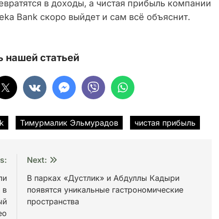
ревратятся в доходы, а чистая прибыль компании
teka Bank скоро выйдет и сам всё объяснит.
 нашей статьей
k
Тимурмалик Эльмурадов
чистая прибыль
s:
Next:
ли
В парках «Дустлик» и Абдуллы Кадыри
 в
появятся уникальные гастрономические
ый
пространства
ео