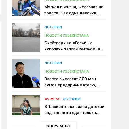
Мягкая в жизни, железная на
трассе. Как одна девочка
переписывает автоспорт в
Узбекистане
ИСТОРИИ
НОВОСТИ УЗБЕКИСТАНА
Скейтпарк на «Голубых
куполах» залили бетоном: в
центре Ташкента исчезло ещё
одно общественное
ИСТОРИИ
пространство
НОВОСТИ УЗБЕКИСТАНА
Власти выплатят 300 млн
сумов предпринимателю,
который провёл пять лет в
тюрьме по незаконному
WOMENS
ИСТОРИИ
приговору
В Ташкенте появился детский
сад, где дети едят только
полезную еду. Его открыла
мама, которая устала просить
SHOW MORE