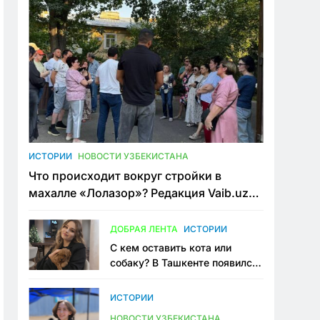
ИСТОРИИ
НОВОСТИ УЗБЕКИСТАНА
Что происходит вокруг стройки в
махалле «Лолазор»? Редакция Vaib.uz
встретилась со всеми сторонами
конфликта
ДОБРАЯ ЛЕНТА
ИСТОРИИ
С кем оставить кота или
собаку? В Ташкенте появился
первый сервис зоонянь
ИСТОРИИ
НОВОСТИ УЗБЕКИСТАНА