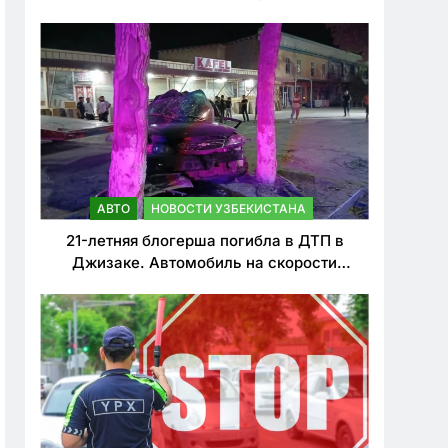
о резком ужесточении наказаний для
нарушителей ПДД
АВТО
НОВОСТИ УЗБЕКИСТАНА
21-летняя блогерша погибла в ДТП в
Джизаке. Автомобиль на скорости
врезался в дерево