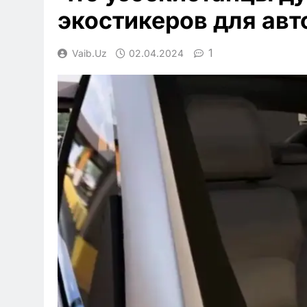
экостикеров для авт
1
Vaib.uz
02.04.2024