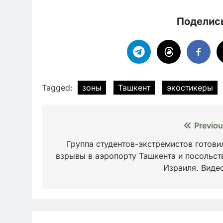
Поделись
Tagged:
зоны
Ташкент
экостикеры
Навигация
Previou
по
Группа студентов-экстремистов готови
взрывы в аэропорту Ташкента и посольст
записям
Израиля. Вид