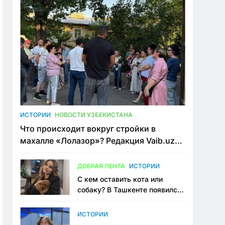
ИСТОРИИ
НОВОСТИ УЗБЕКИСТАНА
Что происходит вокруг стройки в
махалле «Лолазор»? Редакция Vaib.uz
встретилась со всеми сторонами
конфликта
ДОБРАЯ ЛЕНТА
ИСТОРИИ
С кем оставить кота или
собаку? В Ташкенте появился
первый сервис зоонянь
ИСТОРИИ