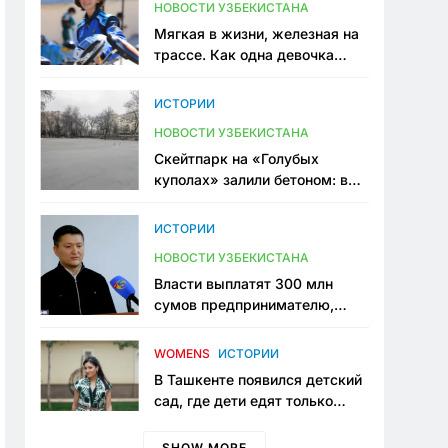
НОВОСТИ УЗБЕКИСТАНА
Мягкая в жизни, железная на
трассе. Как одна девочка
переписывает автоспорт в
Узбекистане
ИСТОРИИ
НОВОСТИ УЗБЕКИСТАНА
Скейтпарк на «Голубых
куполах» залили бетоном: в
центре Ташкента исчезло ещё
одно общественное
ИСТОРИИ
пространство
НОВОСТИ УЗБЕКИСТАНА
Власти выплатят 300 млн
сумов предпринимателю,
который провёл пять лет в
тюрьме по незаконному
WOMENS
ИСТОРИИ
приговору
В Ташкенте появился детский
сад, где дети едят только
полезную еду. Его открыла
мама, которая устала просить
SHOW MORE