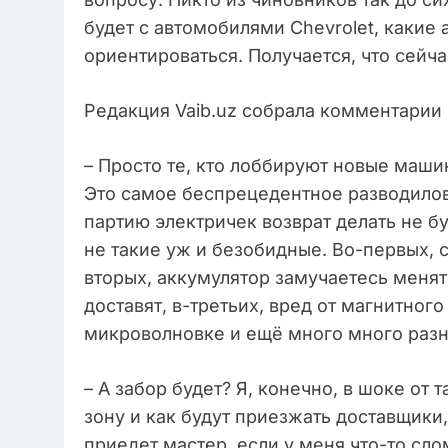
будет с автомобилями Chevrolet, какие 
ориентироваться. Получается, что сейч
Редакция Vaib.uz собрала комментарии 
– Просто те, кто лоббируют новые машин
Это самое беспрецедентное разводилово
партию электричек возврат делать не бу
не такие уж и безобидные. Во-первых, с
вторых, аккумулятор замучаетесь менять
доставят, в-третьих, вред от магнитного
микроволновке и ещё много много разны
– А забор будет? Я, конечно, в шоке от
зону и как будут приезжать доставщики, 
приедет мастер, если у меня что-то сло