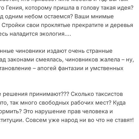
о Гения, которому пришла в голову такая идея?
под одним небом остаемся? Ваши мнимые
!! Стройки свои проклятые прекратите и деревья
десь наладится экология….
транные чиновники издают очень странные
Над законами смеялась, чиновников жалела – ну,
тановление – апогей фантазии и умственных
ие решения принимают??? Сколько таксистов
 что, так много свободных рабочих мест? Куда
ормить? Это нарушение прав человека и
итуции. Совсем уже народ ни во что не ставят!