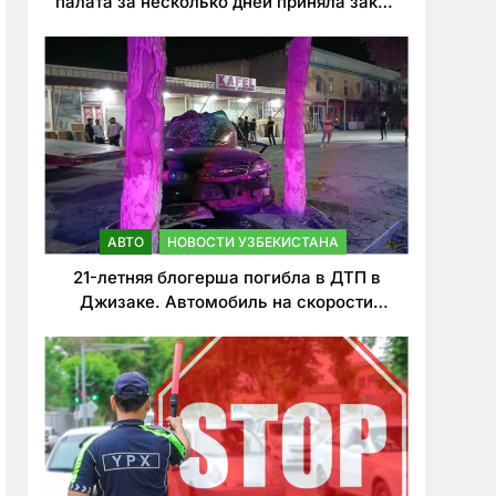
палата за несколько дней приняла закон
о резком ужесточении наказаний для
нарушителей ПДД
АВТО
НОВОСТИ УЗБЕКИСТАНА
21-летняя блогерша погибла в ДТП в
Джизаке. Автомобиль на скорости
врезался в дерево