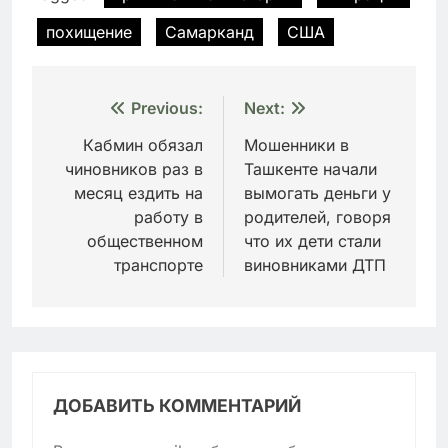
похищение
Самарканд
США
Навигация
Previous:
Next:
по
Кабмин обязал
Мошенники в
чиновников раз в
Ташкенте начали
записям
месяц ездить на
вымогать деньги у
работу в
родителей, говоря
общественном
что их дети стали
транспорте
виновниками ДТП
ДОБАВИТЬ КОММЕНТАРИЙ