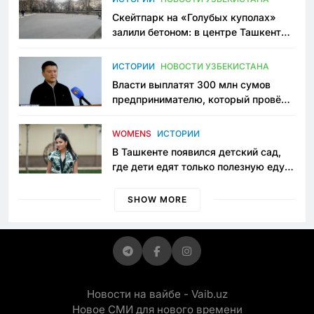
Скейтпарк на «Голубых куполах»
залили бетоном: в центре Ташкента
исчезло ещё одно общественное
пространство
ИСТОРИИ
НОВОСТИ УЗБЕКИСТАНА
Власти выплатят 300 млн сумов
предпринимателю, который провёл
пять лет в тюрьме по незаконному
приговору
WOMENS
ИСТОРИИ
В Ташкенте появился детский сад,
где дети едят только полезную еду.
Его открыла мама, которая устала
просить «кашу без сахара»
SHOW MORE
Новости на вайбе - Vaib.uz
Новое СМИ для нового времени