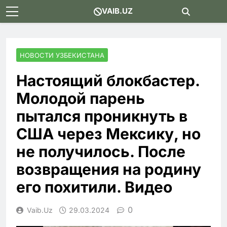
Skip
VAIB.UZ
to
content
НОВОСТИ УЗБЕКИСТАНА
Настоящий блокбастер.
Молодой парень
пытался проникнуть в
США через Мексику, но
не получилось. После
возвращения на родину
его похитили. Видео
0
Vaib.uz
29.03.2024