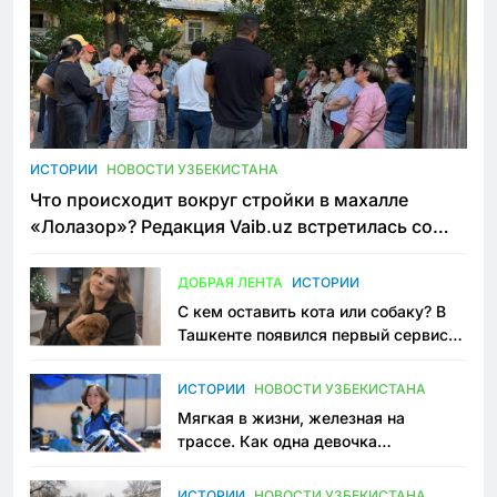
ИСТОРИИ
НОВОСТИ УЗБЕКИСТАНА
Что происходит вокруг стройки в махалле
«Лолазор»? Редакция Vaib.uz встретилась со
всеми сторонами конфликта
ДОБРАЯ ЛЕНТА
ИСТОРИИ
С кем оставить кота или собаку? В
Ташкенте появился первый сервис
зоонянь
ИСТОРИИ
НОВОСТИ УЗБЕКИСТАНА
Мягкая в жизни, железная на
трассе. Как одна девочка
переписывает автоспорт в
Узбекистане
ИСТОРИИ
НОВОСТИ УЗБЕКИСТАНА