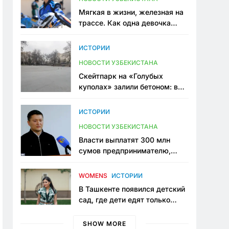
Мягкая в жизни, железная на
трассе. Как одна девочка
переписывает автоспорт в
Узбекистане
ИСТОРИИ
НОВОСТИ УЗБЕКИСТАНА
Скейтпарк на «Голубых
куполах» залили бетоном: в
центре Ташкента исчезло ещё
одно общественное
ИСТОРИИ
пространство
НОВОСТИ УЗБЕКИСТАНА
Власти выплатят 300 млн
сумов предпринимателю,
который провёл пять лет в
тюрьме по незаконному
WOMENS
ИСТОРИИ
приговору
В Ташкенте появился детский
сад, где дети едят только
полезную еду. Его открыла
мама, которая устала просить
SHOW MORE