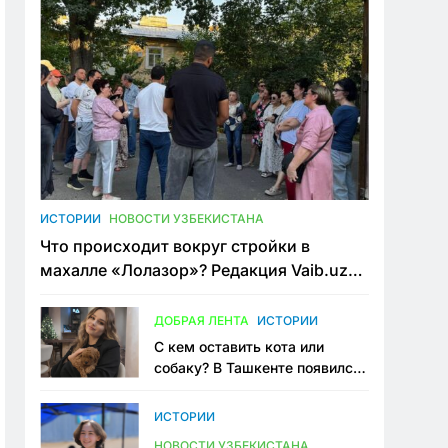
ИСТОРИИ
НОВОСТИ УЗБЕКИСТАНА
Что происходит вокруг стройки в
махалле «Лолазор»? Редакция Vaib.uz
встретилась со всеми сторонами
конфликта
ДОБРАЯ ЛЕНТА
ИСТОРИИ
С кем оставить кота или
собаку? В Ташкенте появился
первый сервис зоонянь
ИСТОРИИ
НОВОСТИ УЗБЕКИСТАНА