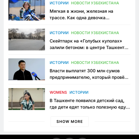
ИСТОРИИ
НОВОСТИ УЗБЕКИСТАНА
Мягкая в жизни, железная на
трассе. Как одна девочка
переписывает автоспорт в
Узбекистане
ИСТОРИИ
НОВОСТИ УЗБЕКИСТАНА
Скейтпарк на «Голубых куполах»
залили бетоном: в центре Ташкента
исчезло ещё одно общественное
пространство
ИСТОРИИ
НОВОСТИ УЗБЕКИСТАНА
Власти выплатят 300 млн сумов
предпринимателю, который провёл
пять лет в тюрьме по незаконному
приговору
WOMENS
ИСТОРИИ
В Ташкенте появился детский сад,
где дети едят только полезную еду.
Его открыла мама, которая устала
просить «кашу без сахара»
SHOW MORE