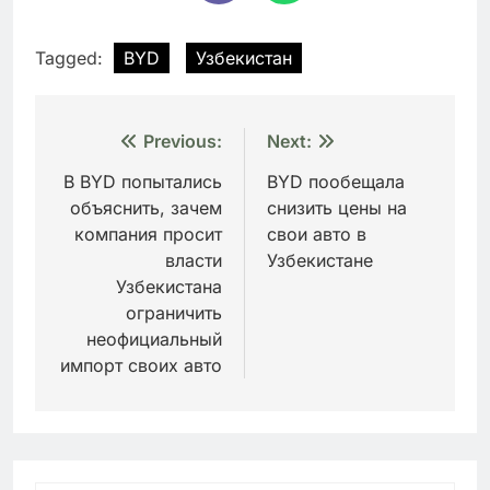
Tagged:
BYD
Узбекистан
Навигация
Previous:
Next:
по
В BYD попытались
BYD пообещала
объяснить, зачем
снизить цены на
записям
компания просит
свои авто в
власти
Узбекистане
Узбекистана
ограничить
неофициальный
импорт своих авто