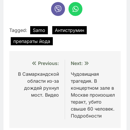
Tagged:
Samo
Антиструмин
препараты йода
Навигация
Previous:
Next:
по
В Самаркандской
Чудовищная
области из-за
трагедия. В
записям
дождей рухнул
концертном зале в
мост. Видео
Москве произошел
теракт, убито
свыше 60 человек.
Подробности