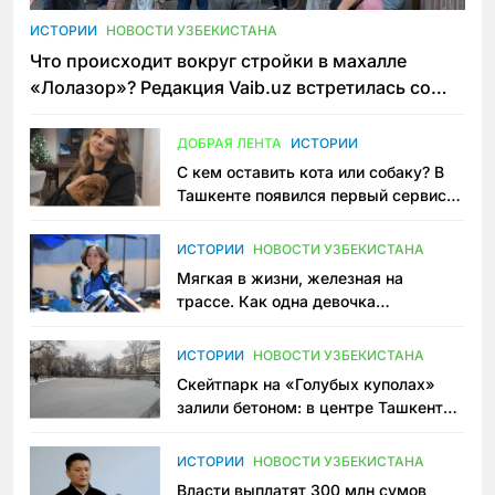
ИСТОРИИ
НОВОСТИ УЗБЕКИСТАНА
Что происходит вокруг стройки в махалле
«Лолазор»? Редакция Vaib.uz встретилась со
всеми сторонами конфликта
ДОБРАЯ ЛЕНТА
ИСТОРИИ
С кем оставить кота или собаку? В
Ташкенте появился первый сервис
зоонянь
ИСТОРИИ
НОВОСТИ УЗБЕКИСТАНА
Мягкая в жизни, железная на
трассе. Как одна девочка
переписывает автоспорт в
Узбекистане
ИСТОРИИ
НОВОСТИ УЗБЕКИСТАНА
Скейтпарк на «Голубых куполах»
залили бетоном: в центре Ташкента
исчезло ещё одно общественное
пространство
ИСТОРИИ
НОВОСТИ УЗБЕКИСТАНА
Власти выплатят 300 млн сумов