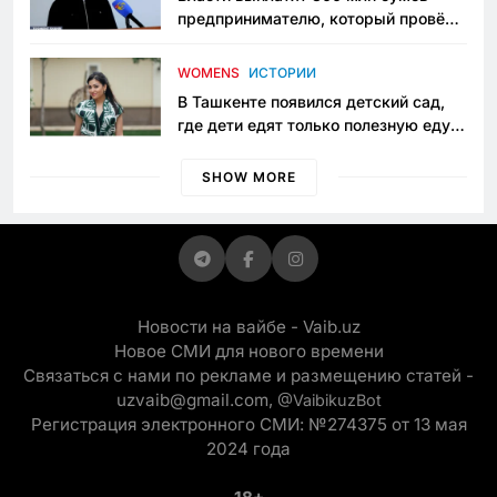
предпринимателю, который провёл
пять лет в тюрьме по незаконному
приговору
WOMENS
ИСТОРИИ
В Ташкенте появился детский сад,
где дети едят только полезную еду.
Его открыла мама, которая устала
просить «кашу без сахара»
SHOW MORE
Новости на вайбе - Vaib.uz
Новое СМИ для нового времени
Связаться с нами по рекламе и размещению статей -
uzvaib@gmail.com,
@VaibikuzBot
Регистрация электронного СМИ: №274375 от 13 мая
2024 года