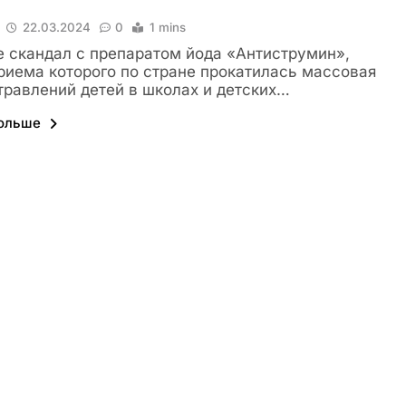
22.03.2024
0
1 mins
 скандал с препаратом йода «Антиструмин»,
риема которого по стране прокатилась массовая
травлений детей в школах и детских…
больше