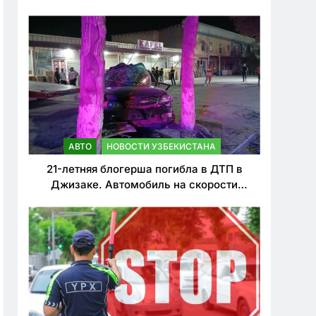
о резком ужесточении наказаний для
нарушителей ПДД
АВТО
НОВОСТИ УЗБЕКИСТАНА
21-летняя блогерша погибла в ДТП в
Джизаке. Автомобиль на скорости
врезался в дерево