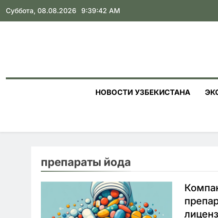
Skip
Суббота, 08.08.2026
9:39:43 AM
to
content
НОВОСТИ УЗБЕКИСТАНА
ЭК
препараты йода
Компан
препар
лицен