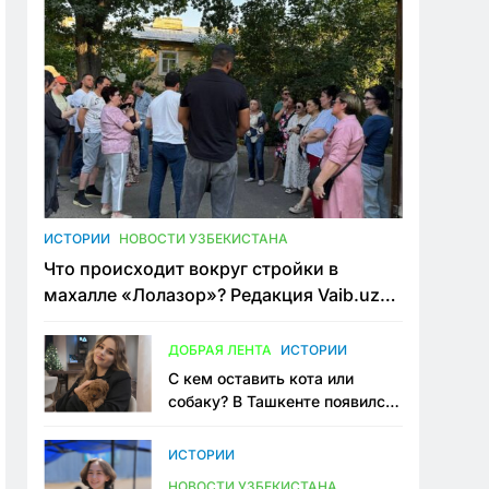
ИСТОРИИ
НОВОСТИ УЗБЕКИСТАНА
Что происходит вокруг стройки в
махалле «Лолазор»? Редакция Vaib.uz
встретилась со всеми сторонами
конфликта
ДОБРАЯ ЛЕНТА
ИСТОРИИ
С кем оставить кота или
собаку? В Ташкенте появился
первый сервис зоонянь
ИСТОРИИ
НОВОСТИ УЗБЕКИСТАНА