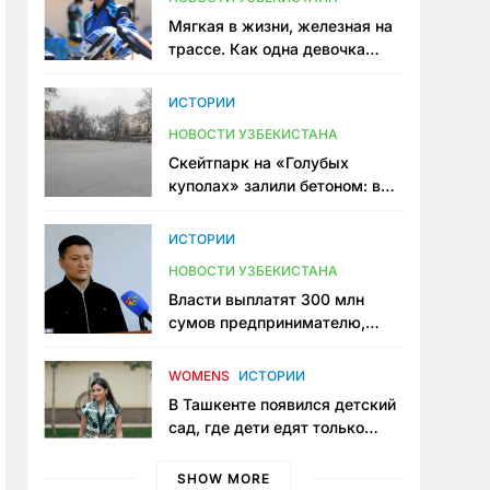
Мягкая в жизни, железная на
трассе. Как одна девочка
переписывает автоспорт в
Узбекистане
ИСТОРИИ
НОВОСТИ УЗБЕКИСТАНА
Скейтпарк на «Голубых
куполах» залили бетоном: в
центре Ташкента исчезло ещё
одно общественное
ИСТОРИИ
пространство
НОВОСТИ УЗБЕКИСТАНА
Власти выплатят 300 млн
сумов предпринимателю,
который провёл пять лет в
тюрьме по незаконному
WOMENS
ИСТОРИИ
приговору
В Ташкенте появился детский
сад, где дети едят только
полезную еду. Его открыла
мама, которая устала просить
SHOW MORE