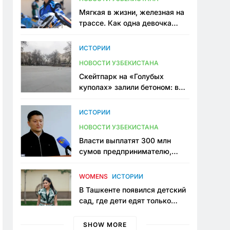
Мягкая в жизни, железная на
трассе. Как одна девочка
переписывает автоспорт в
Узбекистане
ИСТОРИИ
НОВОСТИ УЗБЕКИСТАНА
Скейтпарк на «Голубых
куполах» залили бетоном: в
центре Ташкента исчезло ещё
одно общественное
ИСТОРИИ
пространство
НОВОСТИ УЗБЕКИСТАНА
Власти выплатят 300 млн
сумов предпринимателю,
который провёл пять лет в
тюрьме по незаконному
WOMENS
ИСТОРИИ
приговору
В Ташкенте появился детский
сад, где дети едят только
полезную еду. Его открыла
мама, которая устала просить
SHOW MORE