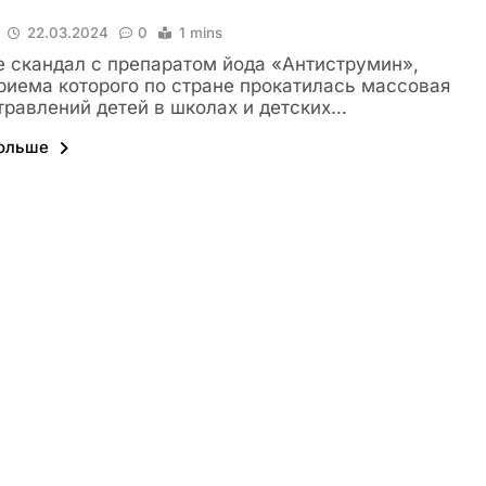
22.03.2024
0
1 mins
 скандал с препаратом йода «Антиструмин»,
риема которого по стране прокатилась массовая
травлений детей в школах и детских…
больше