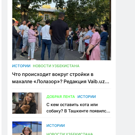
ИСТОРИИ
НОВОСТИ УЗБЕКИСТАНА
Что происходит вокруг стройки в
махалле «Лолазор»? Редакция Vaib.uz
встретилась со всеми сторонами
конфликта
ДОБРАЯ ЛЕНТА
ИСТОРИИ
С кем оставить кота или
собаку? В Ташкенте появился
первый сервис зоонянь
ИСТОРИИ
НОВОСТИ УЗБЕКИСТАНА