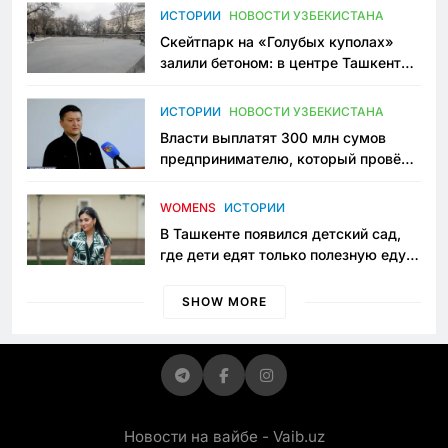
Узбекистане
ИСТОРИИ
НОВОСТИ УЗБЕКИСТАНА
Скейтпарк на «Голубых куполах»
залили бетоном: в центре Ташкента
исчезло ещё одно общественное
пространство
ИСТОРИИ
НОВОСТИ УЗБЕКИСТАНА
Власти выплатят 300 млн сумов
предпринимателю, который провёл
пять лет в тюрьме по незаконному
приговору
WOMENS
ИСТОРИИ
В Ташкенте появился детский сад,
где дети едят только полезную еду.
Его открыла мама, которая устала
просить «кашу без сахара»
SHOW MORE
Новости на вайбе - Vaib.uz