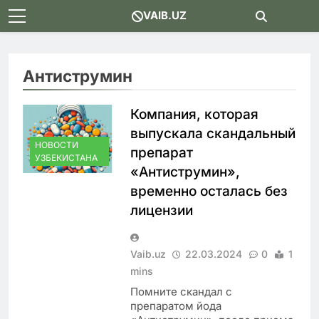
Skip
VAIB.UZ
to
content
Антиструмин
Компания, которая
выпускала скандальный
НОВОСТИ
препарат
УЗБЕКИСТАНА
«Антиструмин»,
временно осталась без
лицензии
Vaib.uz
22.03.2024
0
1
mins
Помните скандал с
препаратом йода