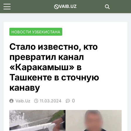
Skip
VAIB.UZ
to
content
НОВОСТИ УЗБЕКИСТАНА
Стало известно, кто
превратил канал
«Каракамыш» в
Ташкенте в сточную
канаву
0
Vaib.uz
11.03.2024