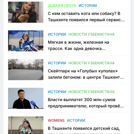
ДОБРАЯ ЛЕНТА
ИСТОРИИ
С кем оставить кота или собаку? В
Ташкенте появился первый сервис
зоонянь
ИСТОРИИ
НОВОСТИ УЗБЕКИСТАНА
Мягкая в жизни, железная на
трассе. Как одна девочка
переписывает автоспорт в
Узбекистане
ИСТОРИИ
НОВОСТИ УЗБЕКИСТАНА
Скейтпарк на «Голубых куполах»
залили бетоном: в центре Ташкента
исчезло ещё одно общественное
пространство
ИСТОРИИ
НОВОСТИ УЗБЕКИСТАНА
Власти выплатят 300 млн сумов
предпринимателю, который провёл
пять лет в тюрьме по незаконному
приговору
WOMENS
ИСТОРИИ
В Ташкенте появился детский сад,