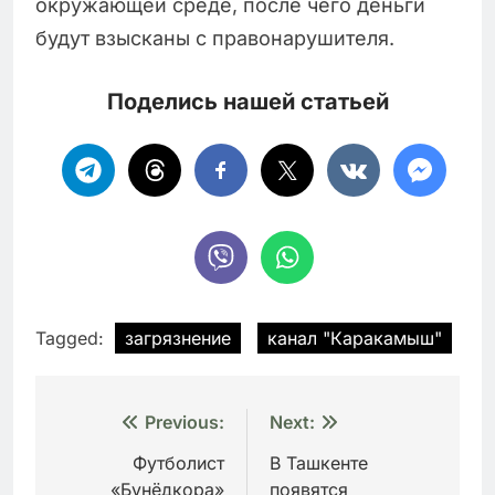
окружающей среде, после чего деньги
будут взысканы с правонарушителя.
Поделись нашей статьей
Tagged:
загрязнение
канал "Каракамыш"
Навигация
Previous:
Next:
по
Футболист
В Ташкенте
«Бунёдкора»
появятся