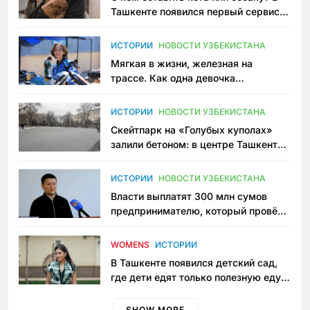
Ташкенте появился первый сервис
зоонянь
ИСТОРИИ
НОВОСТИ УЗБЕКИСТАНА
Мягкая в жизни, железная на
трассе. Как одна девочка
переписывает автоспорт в
Узбекистане
ИСТОРИИ
НОВОСТИ УЗБЕКИСТАНА
Скейтпарк на «Голубых куполах»
залили бетоном: в центре Ташкента
исчезло ещё одно общественное
пространство
ИСТОРИИ
НОВОСТИ УЗБЕКИСТАНА
Власти выплатят 300 млн сумов
предпринимателю, который провёл
пять лет в тюрьме по незаконному
приговору
WOMENS
ИСТОРИИ
В Ташкенте появился детский сад,
где дети едят только полезную еду.
Его открыла мама, которая устала
просить «кашу без сахара»
SHOW MORE