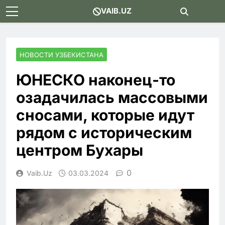
Skip
VAIB.UZ
to
content
НОВОСТИ УЗБЕКИСТАНА
ЮНЕСКО наконец-то
озадачилась массовыми
сносами, которые идут
рядом с историческим
центром Бухары
0
Vaib.uz
03.03.2024