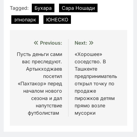
Tagged:
Бухара
Сара Ношади
этнопарк
ЮНЕСКО
Навигация
Previous:
Next:
по
Пусть деньги сами
«Хорошее»
вас преследуют.
соседство. В
записям
Артыкходжаев
Ташкенте
посетил
предприниматель
«Пахтакор» перед
открыл точку по
началом нового
продаже
сезона и дал
пирожков детям
напутствие
прямо возле
футболистам
мусорки