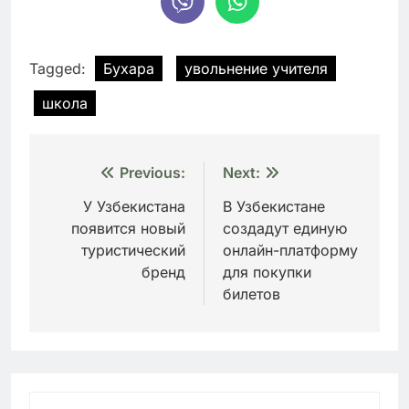
Tagged:
Бухара
увольнение учителя
школа
Навигация
Previous:
Next:
по
У Узбекистана
В Узбекистане
появится новый
создадут единую
записям
туристический
онлайн-платформу
бренд
для покупки
билетов