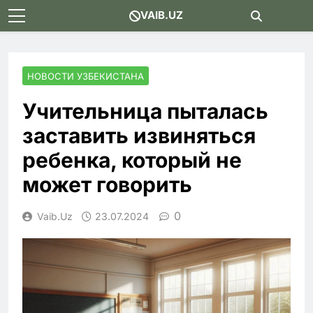
Skip
VAIB.UZ
to
content
НОВОСТИ УЗБЕКИСТАНА
Учительница пыталась
заставить извиняться
ребенка, который не
может говорить
0
Vaib.uz
23.07.2024