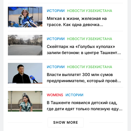
зоонянь
ИСТОРИИ
НОВОСТИ УЗБЕКИСТАНА
Мягкая в жизни, железная на
трассе. Как одна девочка
переписывает автоспорт в
Узбекистане
ИСТОРИИ
НОВОСТИ УЗБЕКИСТАНА
Скейтпарк на «Голубых куполах»
залили бетоном: в центре Ташкента
исчезло ещё одно общественное
пространство
ИСТОРИИ
НОВОСТИ УЗБЕКИСТАНА
Власти выплатят 300 млн сумов
предпринимателю, который провёл
пять лет в тюрьме по незаконному
приговору
WOMENS
ИСТОРИИ
В Ташкенте появился детский сад,
где дети едят только полезную еду.
Его открыла мама, которая устала
просить «кашу без сахара»
SHOW MORE