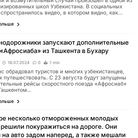
й и возмутительный случай произошел в одной из
изированных школ Узбекистана. В социальных
аспространилось видео, в котором видно, как…
больше
нодорожники запускают дополнительные
«Афросиаба» из Ташкента в Бухару
18.07.2024
0
1 min
с обрадовал туристов и многих узбекистанцев,
 путешествовать. С 23 августа будут запущены
тельные рейсы скоростного поезда «Афросиаб»
Ташкентом…
больше
аре несколько отмороженных молодых
решили покуражиться на дороге. Они
 на авто задом наперед, а также мешали