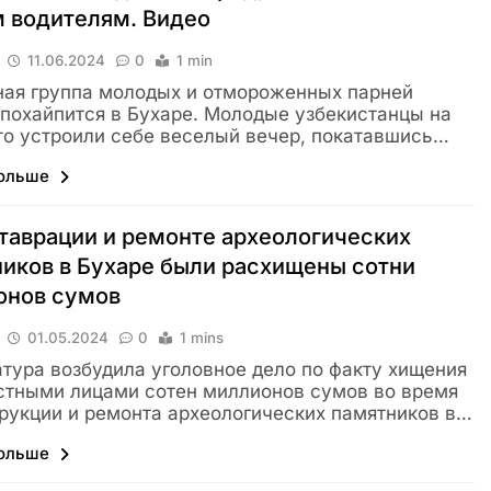
 водителям. Видео
11.06.2024
0
1 min
ая группа молодых и отмороженных парней
похайпится в Бухаре. Молодые узбекистанцы на
то устроили себе веселый вечер, покатавшись…
больше
таврации и ремонте археологических
иков в Бухаре были расхищены сотни
онов сумов
01.05.2024
0
1 mins
тура возбудила уголовное дело по факту хищения
тными лицами сотен миллионов сумов во время
рукции и ремонта археологических памятников в…
больше