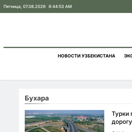
Skip
Пятница, 07.08.2026
6:44:54 AM
to
content
НОВОСТИ УЗБЕКИСТАНА
ЭК
Бухара
Турки 
дорогу