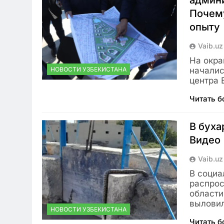
админи
Почему
опыту
Vaib.uz
На окра
НОВОСТИ УЗБЕКИСТАНА
началис
центра 
Читать 
В буха
Видео
Vaib.uz
В социа
распрос
области
вылови
НОВОСТИ УЗБЕКИСТАНА
Читать 