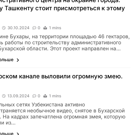
стративного центра на окраине города.
 Ташкенту стоит присмотреться к этому
30.10.2024
0
1 mins
ине Бухары, на территории площадью 46 гектаров,
ь работы по строительству административного
Бухарской области. Этот проект направлен на…
больше
рском канале выловили огромную змею.
13.09.2024
0
1 mins
льных сетях Узбекистана активно
траняется необычное видео, снятое в Бухарской
. На кадрах запечатлена огромная змея, которую
ли из…
больше