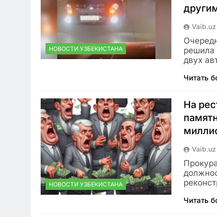
другим
Vaib.uz
Очередн
НОВОСТИ УЗБЕКИСТАНА
решила 
двух ав
Читать 
На рес
памятн
милли
Vaib.uz
Прокура
должнос
реконст
НОВОСТИ УЗБЕКИСТАНА
Читать 