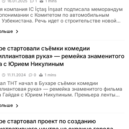
16.01.2025
1
1 mins
я компания IC İçtaş İnşaat подписала меморандум
опонимании с Комитетом по автомобильным
 Узбекистана. Речь идет о строительстве новой…
больше
ре стартовали съёмки комедии
ллиантовая рука» — ремейка знаменитого
а с Юрием Никулиным
11.11.2024
0
1 mins
ал ТНТ начал в Бухаре съёмки комедии
лиантовая рука» — ремейка знаменитого фильма
а Гайдая с Юрием Никулиным. Премьера ленты…
больше
ре стартовал проект по созданию