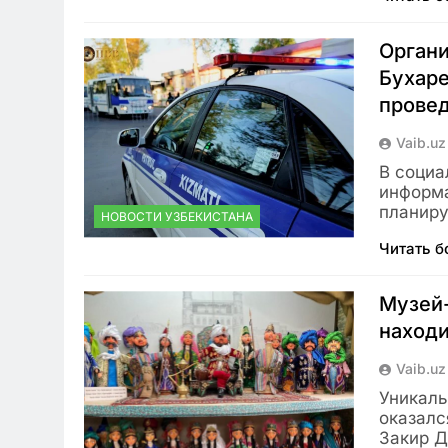
Органи
Бухаре
провед
Vaib.uz
В социа
информа
планиру
НОВОСТИ УЗБЕКИСТАНА
Читать 
Музей-
находи
Vaib.uz
Уникаль
оказалс
Закир Д