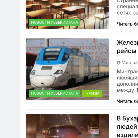
Странны
специал
сетях р
НОВОСТИ УЗБЕКИСТАНА
Читать 
Желез
рейсы 
Vaib.uz
Минтран
любящих
дополни
между 
НОВОСТИ УЗБЕКИСТАНА
ТУРИЗМ
Читать 
В Бух
людей 
ездили