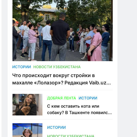
ИСТОРИИ
НОВОСТИ УЗБЕКИСТАНА
Что происходит вокруг стройки в
махалле «Лолазор»? Редакция Vaib.uz
встретилась со всеми сторонами
конфликта
ДОБРАЯ ЛЕНТА
ИСТОРИИ
С кем оставить кота или
собаку? В Ташкенте появился
первый сервис зоонянь
ИСТОРИИ
НОВОСТИ УЗБЕКИСТАНА