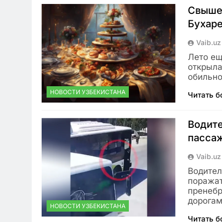
Свыше 
Бухар
Vaib.uz
Лето ещ
открыла
обильно
НОВОСТИ УЗБЕКИСТАНА
Читать 
Водите
пасса
Vaib.uz
Водител
поражат
пренебр
дорогам
НОВОСТИ УЗБЕКИСТАНА
Читать 