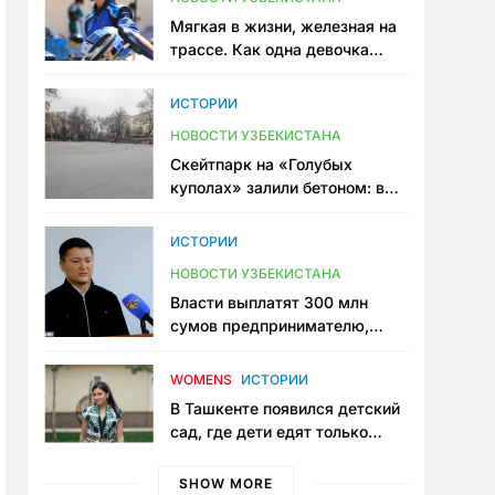
Мягкая в жизни, железная на
трассе. Как одна девочка
переписывает автоспорт в
Узбекистане
ИСТОРИИ
НОВОСТИ УЗБЕКИСТАНА
Скейтпарк на «Голубых
куполах» залили бетоном: в
центре Ташкента исчезло ещё
одно общественное
ИСТОРИИ
пространство
НОВОСТИ УЗБЕКИСТАНА
Власти выплатят 300 млн
сумов предпринимателю,
который провёл пять лет в
тюрьме по незаконному
WOMENS
ИСТОРИИ
приговору
В Ташкенте появился детский
сад, где дети едят только
полезную еду. Его открыла
мама, которая устала просить
SHOW MORE