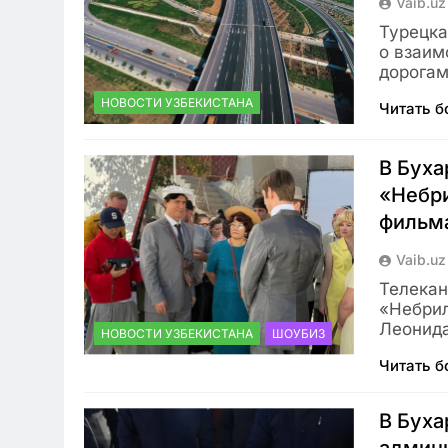
Vaib.uz
Турецка
о взаим
дорогам
НОВОСТИ УЗБЕКИСТАНА
Читать 
В Буха
«Небри
фильм
Vaib.uz
Телекан
«Небрил
Леонид
НОВОСТИ УЗБЕКИСТАНА
ШОУБИЗ
Читать 
В Буха