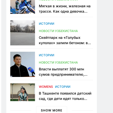
Мягкая в жизни, железная на
трассе. Как одна девочка
переписывает автоспорт в
Узбекистане
ИСТОРИИ
НОВОСТИ УЗБЕКИСТАНА
Скейтпарк на «Голубых
куполах» залили бетоном: в
центре Ташкента исчезло ещё
одно общественное
ИСТОРИИ
пространство
НОВОСТИ УЗБЕКИСТАНА
Власти выплатят 300 млн
сумов предпринимателю,
который провёл пять лет в
тюрьме по незаконному
WOMENS
ИСТОРИИ
приговору
В Ташкенте появился детский
сад, где дети едят только
полезную еду. Его открыла
мама, которая устала просить
SHOW MORE