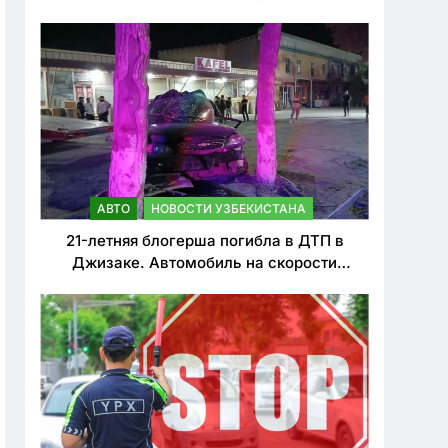
о резком ужесточении наказаний для
нарушителей ПДД
АВТО
НОВОСТИ УЗБЕКИСТАНА
21-летняя блогерша погибла в ДТП в
Джизаке. Автомобиль на скорости
врезался в дерево