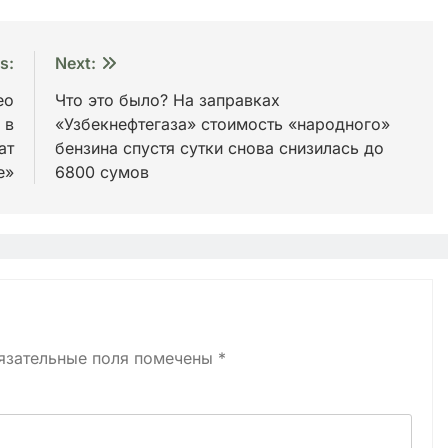
s:
Next:
ео
Что это было? На заправках
 в
«Узбекнефтегаза» стоимость «народного»
ат
бензина спустя сутки снова снизилась до
е»
6800 сумов
язательные поля помечены
*