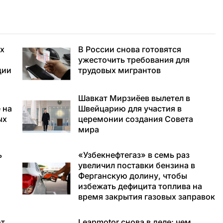
ух
В России снова готовятся
ужесточить требования для
ции
трудовых мигрантов
Шавкат Мирзиёев вылетел в
 на
Швейцарию для участия в
ых
церемонии создания Совета
мира
ь
«Узбекнефтегаз» в семь раз
увеличил поставки бензина в
Ферганскую долину, чтобы
избежать дефицита топлива на
время закрытия газовых заправок
ют
Leapmotor снова в деле: чем