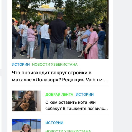
ИСТОРИИ
НОВОСТИ УЗБЕКИСТАНА
Что происходит вокруг стройки в
махалле «Лолазор»? Редакция Vaib.uz
встретилась со всеми сторонами
конфликта
ДОБРАЯ ЛЕНТА
ИСТОРИИ
С кем оставить кота или
собаку? В Ташкенте появился
первый сервис зоонянь
ИСТОРИИ
НОВОСТИ УЗБЕКИСТАНА