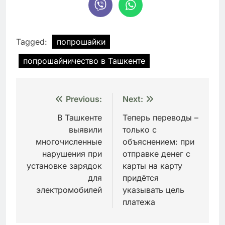
Tagged:
попрошайки
попрошайничество в Ташкенте
Навигация
Previous:
Next:
по
В Ташкенте
Теперь переводы –
выявили
только с
записям
многочисленные
объяснением: при
нарушения при
отправке денег с
установке зарядок
карты на карту
для
придётся
электромобилей
указывать цель
платежа