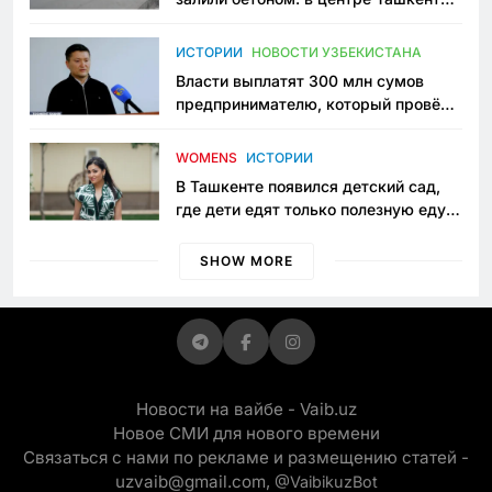
исчезло ещё одно общественное
пространство
ИСТОРИИ
НОВОСТИ УЗБЕКИСТАНА
Власти выплатят 300 млн сумов
предпринимателю, который провёл
пять лет в тюрьме по незаконному
приговору
WOMENS
ИСТОРИИ
В Ташкенте появился детский сад,
где дети едят только полезную еду.
Его открыла мама, которая устала
просить «кашу без сахара»
SHOW MORE
Новости на вайбе - Vaib.uz
Новое СМИ для нового времени
Связаться с нами по рекламе и размещению статей -
uzvaib@gmail.com,
@VaibikuzBot