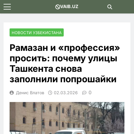
Skip
VAIB.UZ
to
content
НОВОСТИ УЗБЕКИСТАНА
Рамазан и «профессия»
просить: почему улицы
Ташкента снова
заполнили попрошайки
0
Денис Влатов
02.03.2026