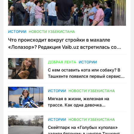
ИСТОРИИ
НОВОСТИ УЗБЕКИСТАНА
Что происходит вокруг стройки в махалле
«Лолазор»? Редакция Vaib.uz встретилась со
всеми сторонами конфликта
ДОБРАЯ ЛЕНТА
ИСТОРИИ
С кем оставить кота или собаку? В
Ташкенте появился первый сервис
зоонянь
ИСТОРИИ
НОВОСТИ УЗБЕКИСТАНА
Мягкая в жизни, железная на
трассе. Как одна девочка
переписывает автоспорт в
Узбекистане
ИСТОРИИ
НОВОСТИ УЗБЕКИСТАНА
Скейтпарк на «Голубых куполах»
залили бетоном: в центре Ташкента