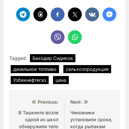
Tagged:
Баходир Сидиков
дизельное топливо
сельхозпродукция
Узбекнефтегаз
цена
Навигация
Previous:
Next:
по
В Ташкенте возле
Чиновники
одной из школ
установили сроки,
записям
обнаружили тело
когда рыбакам