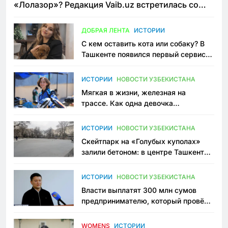
«Лолазор»? Редакция Vaib.uz встретилась со
всеми сторонами конфликта
ДОБРАЯ ЛЕНТА
ИСТОРИИ
С кем оставить кота или собаку? В
Ташкенте появился первый сервис
зоонянь
ИСТОРИИ
НОВОСТИ УЗБЕКИСТАНА
Мягкая в жизни, железная на
трассе. Как одна девочка
переписывает автоспорт в
Узбекистане
ИСТОРИИ
НОВОСТИ УЗБЕКИСТАНА
Скейтпарк на «Голубых куполах»
залили бетоном: в центре Ташкента
исчезло ещё одно общественное
пространство
ИСТОРИИ
НОВОСТИ УЗБЕКИСТАНА
Власти выплатят 300 млн сумов
предпринимателю, который провёл
пять лет в тюрьме по незаконному
приговору
WOMENS
ИСТОРИИ