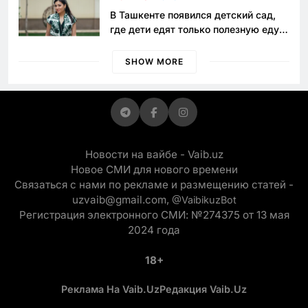
В Ташкенте появился детский сад,
где дети едят только полезную еду.
Его открыла мама, которая устала
просить «кашу без сахара»
SHOW MORE
Новости на вайбе - Vaib.uz
Новое СМИ для нового времени
Связаться с нами по рекламе и размещению статей -
uzvaib@gmail.com,
@VaibikuzBot
Регистрация электронного СМИ: №274375 от 13 мая
2024 года
18+
Реклама На Vaib.uz
Редакция Vaib.uz