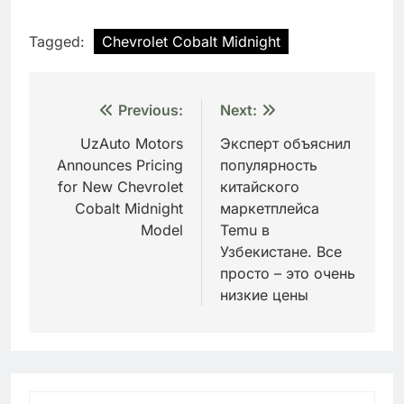
Tagged:
Chevrolet Cobalt Midnight
Навигация
Previous:
Next:
по
UzAuto Motors
Эксперт объяснил
Announces Pricing
популярность
записям
for New Chevrolet
китайского
Cobalt Midnight
маркетплейса
Model
Temu в
Узбекистане. Все
просто – это очень
низкие цены