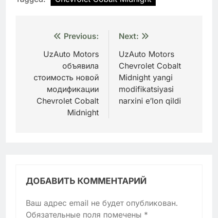
Навигация
Previous:
Next:
по
UzAuto Motors
UzAuto Motors
объявила
Chevrolet Cobalt
записям
стоимость новой
Midnight yangi
модификации
modifikatsiyasi
Chevrolet Cobalt
narxini e’lon qildi
Midnight
ДОБАВИТЬ КОММЕНТАРИЙ
Ваш адрес email не будет опубликован.
Обязательные поля помечены
*