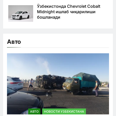
Ўзбекистонда Chevrolet Cobalt
Midnight ишлаб чиқарилиши
бошланади
Авто
АВТО
НОВОСТИ УЗБЕКИСТАНА