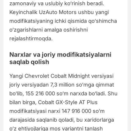
zamonaviy va uslubiy ko‘rinish beradi.
Keyinchalik UzAuto Motors ushbu yangi
modifikatsiyaning ichki qismida qo‘shimcha
o‘zgarishlarni amalga oshirishni
rejalashtirmoqda.
Narxlar va joriy modifikatsiyalarni
saqlab qolish
Yangi Chevrolet Cobalt Midnight versiyasi
joriy versiyadan 7,3 million so‘mga qimmat
bo‘lib, 155 216 000 so‘m narxda bo‘ladi. Shu
bilan birga, Cobalt GX-Style AT Plus
modifikatsiyasi narxi 147 916 000 so‘m
darajasida saqlanib qoladi, bu xaridorlarga
o‘z ehtiyojlariga mos variantni tanlash