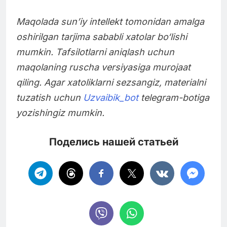
Maqolada sun’iy intellekt tomonidan amalga
oshirilgan tarjima sababli xatolar bo‘lishi
mumkin. Tafsilotlarni aniqlash uchun
maqolaning ruscha versiyasiga murojaat
qiling. Agar xatoliklarni sezsangiz, materialni
tuzatish uchun
Uzvaibik_bot
telegram-botiga
yozishingiz mumkin.
Поделись нашей статьей