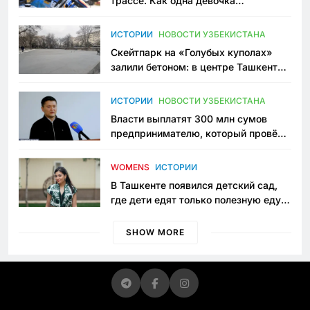
трассе. Как одна девочка
переписывает автоспорт в
Узбекистане
ИСТОРИИ
НОВОСТИ УЗБЕКИСТАНА
Скейтпарк на «Голубых куполах»
залили бетоном: в центре Ташкента
исчезло ещё одно общественное
пространство
ИСТОРИИ
НОВОСТИ УЗБЕКИСТАНА
Власти выплатят 300 млн сумов
предпринимателю, который провёл
пять лет в тюрьме по незаконному
приговору
WOMENS
ИСТОРИИ
В Ташкенте появился детский сад,
где дети едят только полезную еду.
Его открыла мама, которая устала
просить «кашу без сахара»
SHOW MORE