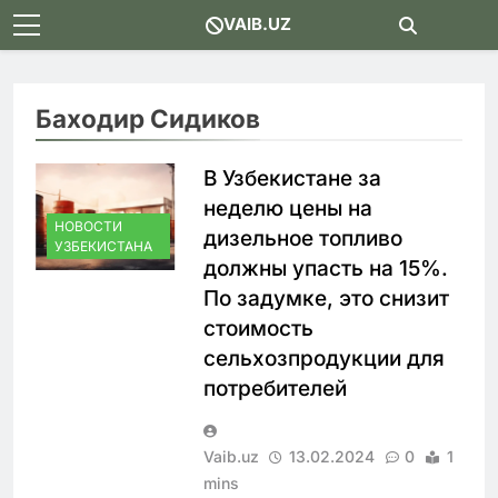
Skip
VAIB.UZ
to
content
Баходир Сидиков
В Узбекистане за
неделю цены на
НОВОСТИ
дизельное топливо
УЗБЕКИСТАНА
должны упасть на 15%.
По задумке, это снизит
стоимость
сельхозпродукции для
потребителей
Vaib.uz
13.02.2024
0
1
mins