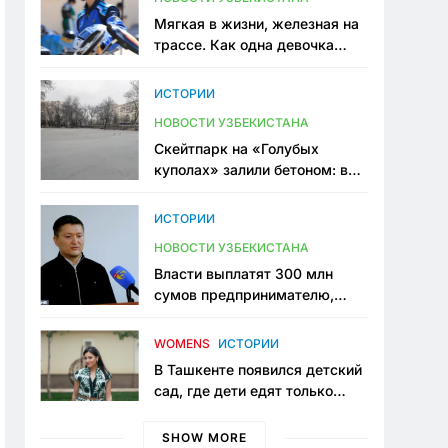
Мягкая в жизни, железная на
трассе. Как одна девочка
переписывает автоспорт в
Узбекистане
ИСТОРИИ
НОВОСТИ УЗБЕКИСТАНА
Скейтпарк на «Голубых
куполах» залили бетоном: в
центре Ташкента исчезло ещё
одно общественное
ИСТОРИИ
пространство
НОВОСТИ УЗБЕКИСТАНА
Власти выплатят 300 млн
сумов предпринимателю,
который провёл пять лет в
тюрьме по незаконному
WOMENS
ИСТОРИИ
приговору
В Ташкенте появился детский
сад, где дети едят только
полезную еду. Его открыла
мама, которая устала просить
SHOW MORE