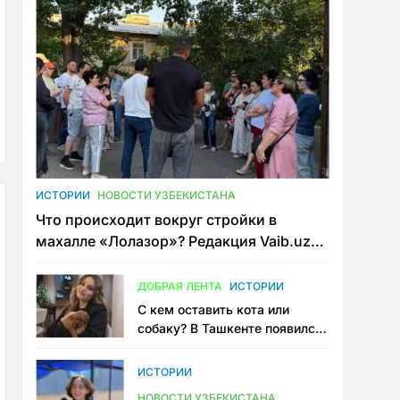
ИСТОРИИ
НОВОСТИ УЗБЕКИСТАНА
Что происходит вокруг стройки в
махалле «Лолазор»? Редакция Vaib.uz
встретилась со всеми сторонами
конфликта
ДОБРАЯ ЛЕНТА
ИСТОРИИ
С кем оставить кота или
собаку? В Ташкенте появился
первый сервис зоонянь
ИСТОРИИ
НОВОСТИ УЗБЕКИСТАНА