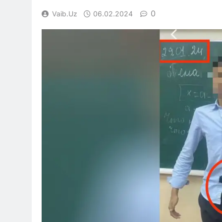
0
Vaib.uz
06.02.2024