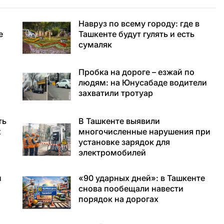
Навруз по всему городу: где в
е
Ташкенте будут гулять и есть
сумаляк
Пробка на дороге – езжай по
людям: на Юнусабаде водители
захватили тротуар
ть
В Ташкенте выявили
х
многочисленные нарушения при
установке зарядок для
электромобилей
и
«90 ударных дней»: в Ташкенте
снова пообещали навести
порядок на дорогах