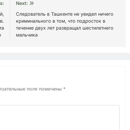
s:
Next:
й,
Следователь в Ташкенте не увидел ничего
в.
криминального в том, что подросток в
та
течение двух лет развращал шестилетнего
ео
мальчика
язательные поля помечены
*