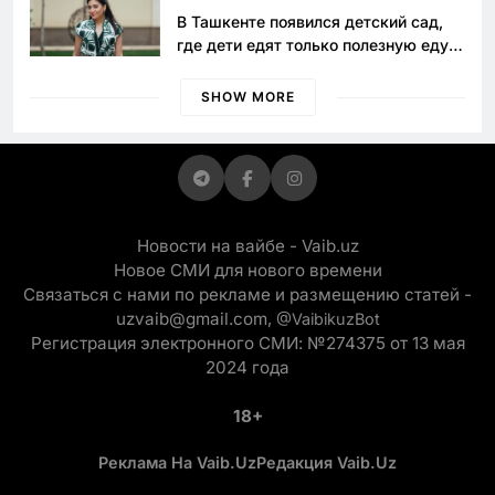
В Ташкенте появился детский сад,
где дети едят только полезную еду.
Его открыла мама, которая устала
просить «кашу без сахара»
SHOW MORE
Новости на вайбе - Vaib.uz
Новое СМИ для нового времени
Связаться с нами по рекламе и размещению статей -
uzvaib@gmail.com,
@VaibikuzBot
Регистрация электронного СМИ: №274375 от 13 мая
2024 года
18+
Реклама На Vaib.uz
Редакция Vaib.uz