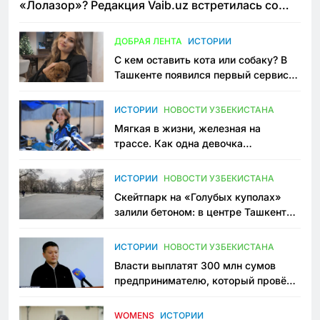
«Лолазор»? Редакция Vaib.uz встретилась со
всеми сторонами конфликта
ДОБРАЯ ЛЕНТА
ИСТОРИИ
С кем оставить кота или собаку? В
Ташкенте появился первый сервис
зоонянь
ИСТОРИИ
НОВОСТИ УЗБЕКИСТАНА
Мягкая в жизни, железная на
трассе. Как одна девочка
переписывает автоспорт в
Узбекистане
ИСТОРИИ
НОВОСТИ УЗБЕКИСТАНА
Скейтпарк на «Голубых куполах»
залили бетоном: в центре Ташкента
исчезло ещё одно общественное
пространство
ИСТОРИИ
НОВОСТИ УЗБЕКИСТАНА
Власти выплатят 300 млн сумов
предпринимателю, который провёл
пять лет в тюрьме по незаконному
приговору
WOMENS
ИСТОРИИ