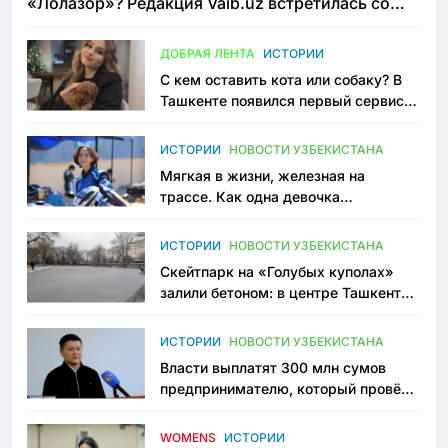
«Лолазор»? Редакция Vaib.uz встретилась со
всеми сторонами конфликта
ДОБРАЯ ЛЕНТА
ИСТОРИИ
С кем оставить кота или собаку? В
Ташкенте появился первый сервис
зоонянь
ИСТОРИИ
НОВОСТИ УЗБЕКИСТАНА
Мягкая в жизни, железная на
трассе. Как одна девочка
переписывает автоспорт в
Узбекистане
ИСТОРИИ
НОВОСТИ УЗБЕКИСТАНА
Скейтпарк на «Голубых куполах»
залили бетоном: в центре Ташкента
исчезло ещё одно общественное
пространство
ИСТОРИИ
НОВОСТИ УЗБЕКИСТАНА
Власти выплатят 300 млн сумов
предпринимателю, который провёл
пять лет в тюрьме по незаконному
приговору
WOMENS
ИСТОРИИ