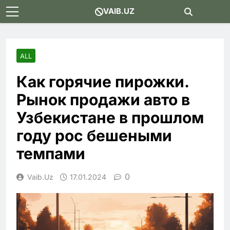
Skip
VAIB.UZ
to
content
ALL
Как горячие пирожки.
Рынок продажи авто в
Узбекистане в прошлом
году рос бешеными
темпами
0
Vaib.uz
17.01.2024