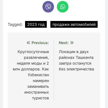
Tagged:
2023 год
продажи автомобилей
Навигация
Previous:
Next:
по
Круглосуточные
Локации в двух
развлечения,
районах Ташкента
записям
неделя моды и 2
завтра останутся
млн долларов. Как
без электричества
Узбекистан
намерен
заманивать
иностранных
туристов