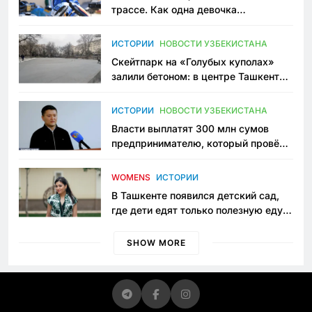
трассе. Как одна девочка
переписывает автоспорт в
Узбекистане
ИСТОРИИ
НОВОСТИ УЗБЕКИСТАНА
Скейтпарк на «Голубых куполах»
залили бетоном: в центре Ташкента
исчезло ещё одно общественное
пространство
ИСТОРИИ
НОВОСТИ УЗБЕКИСТАНА
Власти выплатят 300 млн сумов
предпринимателю, который провёл
пять лет в тюрьме по незаконному
приговору
WOMENS
ИСТОРИИ
В Ташкенте появился детский сад,
где дети едят только полезную еду.
Его открыла мама, которая устала
просить «кашу без сахара»
SHOW MORE