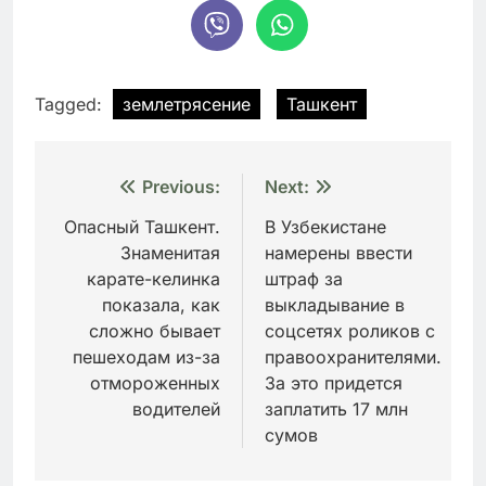
Tagged:
землетрясение
Ташкент
Навигация
Previous:
Next:
по
Опасный Ташкент.
В Узбекистане
Знаменитая
намерены ввести
записям
карате-келинка
штраф за
показала, как
выкладывание в
сложно бывает
соцсетях роликов с
пешеходам из-за
правоохранителями.
отмороженных
За это придется
водителей
заплатить 17 млн
сумов