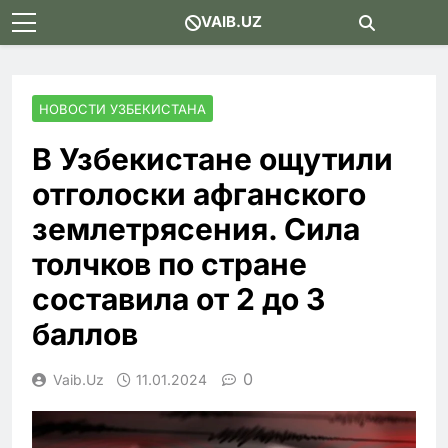
Skip
VAIB.UZ
to
content
НОВОСТИ УЗБЕКИСТАНА
В Узбекистане ощутили
отголоски афганского
землетрясения. Сила
толчков по стране
составила от 2 до 3
баллов
0
Vaib.uz
11.01.2024