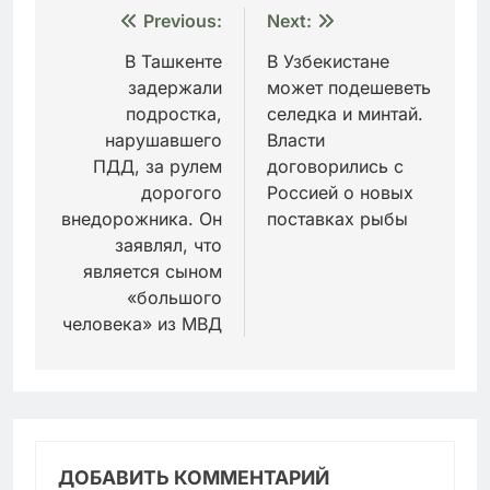
Навигация
Previous:
Next:
по
В Ташкенте
В Узбекистане
задержали
может подешеветь
записям
подростка,
селедка и минтай.
нарушавшего
Власти
ПДД, за рулем
договорились с
дорогого
Россией о новых
внедорожника. Он
поставках рыбы
заявлял, что
является сыном
«большого
человека» из МВД
ДОБАВИТЬ КОММЕНТАРИЙ