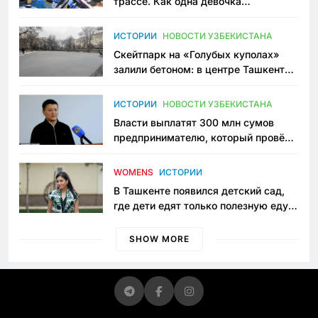
трассе. Как одна девочка
переписывает автоспорт в
Узбекистане
ИСТОРИИ
НОВОСТИ УЗБЕКИСТАНА
Скейтпарк на «Голубых куполах»
залили бетоном: в центре Ташкента
исчезло ещё одно общественное
пространство
ИСТОРИИ
НОВОСТИ УЗБЕКИСТАНА
Власти выплатят 300 млн сумов
предпринимателю, который провёл
пять лет в тюрьме по незаконному
приговору
WOMENS
ИСТОРИИ
В Ташкенте появился детский сад,
где дети едят только полезную еду.
Его открыла мама, которая устала
просить «кашу без сахара»
SHOW MORE