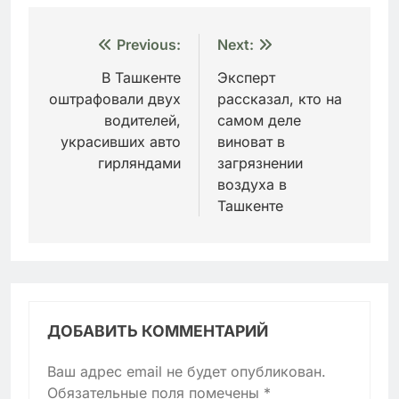
Навигация
Previous:
Next:
по
В Ташкенте
Эксперт
оштрафовали двух
рассказал, кто на
записям
водителей,
самом деле
украсивших авто
виноват в
гирляндами
загрязнении
воздуха в
Ташкенте
ДОБАВИТЬ КОММЕНТАРИЙ
Ваш адрес email не будет опубликован.
Обязательные поля помечены
*