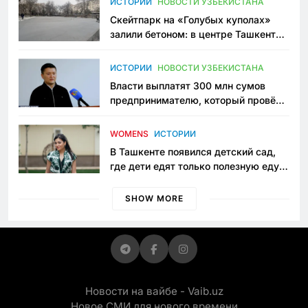
ИСТОРИИ
НОВОСТИ УЗБЕКИСТАНА
Скейтпарк на «Голубых куполах»
залили бетоном: в центре Ташкента
исчезло ещё одно общественное
пространство
ИСТОРИИ
НОВОСТИ УЗБЕКИСТАНА
Власти выплатят 300 млн сумов
предпринимателю, который провёл
пять лет в тюрьме по незаконному
приговору
WOMENS
ИСТОРИИ
В Ташкенте появился детский сад,
где дети едят только полезную еду.
Его открыла мама, которая устала
просить «кашу без сахара»
SHOW MORE
Новости на вайбе - Vaib.uz
Новое СМИ для нового времени