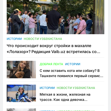
ИСТОРИИ
НОВОСТИ УЗБЕКИСТАНА
Что происходит вокруг стройки в махалле
«Лолазор»? Редакция Vaib.uz встретилась со
всеми сторонами конфликта
ДОБРАЯ ЛЕНТА
ИСТОРИИ
С кем оставить кота или собаку? В
Ташкенте появился первый сервис
зоонянь
ИСТОРИИ
НОВОСТИ УЗБЕКИСТАНА
Мягкая в жизни, железная на
трассе. Как одна девочка
переписывает автоспорт в
Узбекистане