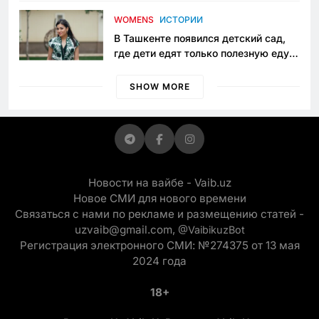
приговору
WOMENS
ИСТОРИИ
В Ташкенте появился детский сад,
где дети едят только полезную еду.
Его открыла мама, которая устала
просить «кашу без сахара»
SHOW MORE
Новости на вайбе - Vaib.uz
Новое СМИ для нового времени
Связаться с нами по рекламе и размещению статей -
uzvaib@gmail.com,
@VaibikuzBot
Регистрация электронного СМИ: №274375 от 13 мая
2024 года
18+