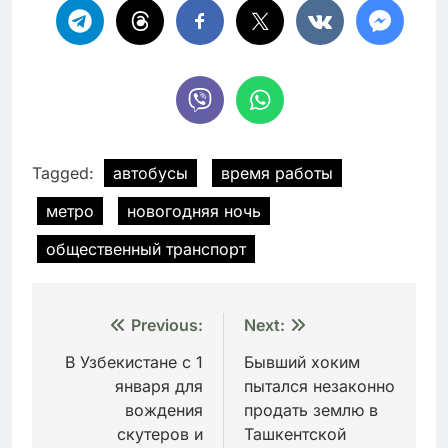
Tagged:
автобусы
время работы
метро
новогодняя ночь
общественный транспорт
Навигация
Previous:
Next:
по
В Узбекистане с 1
Бывший хоким
января для
пытался незаконно
записям
вождения
продать землю в
скутеров и
Ташкентской