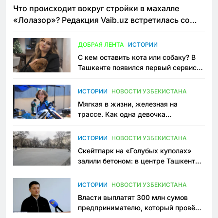
Что происходит вокруг стройки в махалле
«Лолазор»? Редакция Vaib.uz встретилась со
всеми сторонами конфликта
ДОБРАЯ ЛЕНТА
ИСТОРИИ
С кем оставить кота или собаку? В
Ташкенте появился первый сервис
зоонянь
ИСТОРИИ
НОВОСТИ УЗБЕКИСТАНА
Мягкая в жизни, железная на
трассе. Как одна девочка
переписывает автоспорт в
Узбекистане
ИСТОРИИ
НОВОСТИ УЗБЕКИСТАНА
Скейтпарк на «Голубых куполах»
залили бетоном: в центре Ташкента
исчезло ещё одно общественное
пространство
ИСТОРИИ
НОВОСТИ УЗБЕКИСТАНА
Власти выплатят 300 млн сумов
предпринимателю, который провёл
пять лет в тюрьме по незаконному