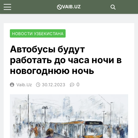
Skip
VAIB.UZ
to
content
НОВОСТИ УЗБЕКИСТАНА
Автобусы будут
работать до часа ночи в
новогоднюю ночь
0
Vaib.uz
30.12.2023