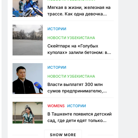
Мягкая в жизни, железная на
трассе. Как одна девочка
переписывает автоспорт в
Узбекистане
ИСТОРИИ
НОВОСТИ УЗБЕКИСТАНА
Скейтпарк на «Голубых
куполах» залили бетоном: в
центре Ташкента исчезло ещё
одно общественное
ИСТОРИИ
пространство
НОВОСТИ УЗБЕКИСТАНА
Власти выплатят 300 млн
сумов предпринимателю,
который провёл пять лет в
тюрьме по незаконному
WOMENS
ИСТОРИИ
приговору
В Ташкенте появился детский
сад, где дети едят только
полезную еду. Его открыла
мама, которая устала просить
SHOW MORE