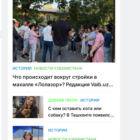
ИСТОРИИ
НОВОСТИ УЗБЕКИСТАНА
Что происходит вокруг стройки в
махалле «Лолазор»? Редакция Vaib.uz
встретилась со всеми сторонами
конфликта
ДОБРАЯ ЛЕНТА
ИСТОРИИ
С кем оставить кота или
собаку? В Ташкенте появился
первый сервис зоонянь
ИСТОРИИ
НОВОСТИ УЗБЕКИСТАНА