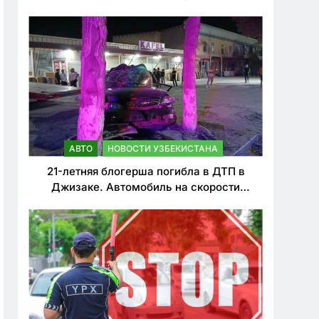
о резком ужесточении наказаний для
нарушителей ПДД
АВТО
НОВОСТИ УЗБЕКИСТАНА
21-летняя блогерша погибла в ДТП в
Джизаке. Автомобиль на скорости
врезался в дерево