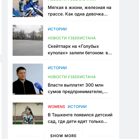
Мягкая в жизни, железная на
трассе. Как одна девочка
переписывает автоспорт в
Узбекистане
ИСТОРИИ
НОВОСТИ УЗБЕКИСТАНА
Скейтпарк на «Голубых
куполах» залили бетоном: в
центре Ташкента исчезло ещё
одно общественное
ИСТОРИИ
пространство
НОВОСТИ УЗБЕКИСТАНА
Власти выплатят 300 млн
сумов предпринимателю,
который провёл пять лет в
тюрьме по незаконному
WOMENS
ИСТОРИИ
приговору
В Ташкенте появился детский
сад, где дети едят только
полезную еду. Его открыла
мама, которая устала просить
SHOW MORE