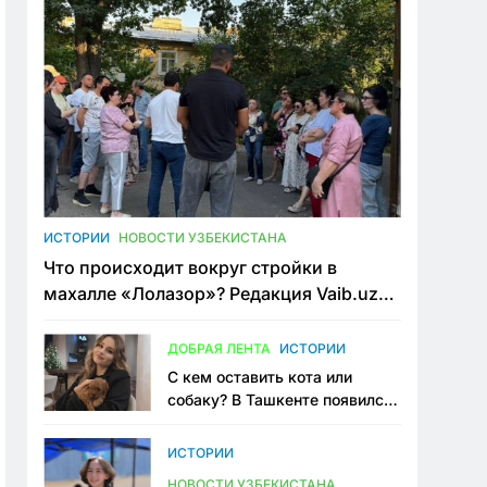
ИСТОРИИ
НОВОСТИ УЗБЕКИСТАНА
Что происходит вокруг стройки в
махалле «Лолазор»? Редакция Vaib.uz
встретилась со всеми сторонами
конфликта
ДОБРАЯ ЛЕНТА
ИСТОРИИ
С кем оставить кота или
собаку? В Ташкенте появился
первый сервис зоонянь
ИСТОРИИ
НОВОСТИ УЗБЕКИСТАНА