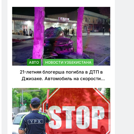
о резком ужесточении наказаний для
нарушителей ПДД
АВТО
НОВОСТИ УЗБЕКИСТАНА
21-летняя блогерша погибла в ДТП в
Джизаке. Автомобиль на скорости
врезался в дерево