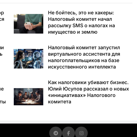
ор
Не бойтесь, это не хакеры:
ся
Налоговый комитет начал
рассылку SMS о налогах на
имущество и землю
ли
Налоговый комитет запустил
ь
виртуального ассистента для
налогоплательщиков на базе
искусственного интеллекта
Как налоговики убивают бизнес.
не
Юлий Юсупов рассказал о новых
«инициативах» Налогового
аты
комитета