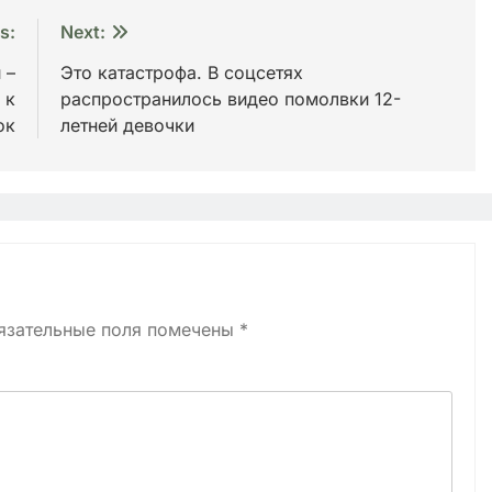
s:
Next:
 –
Это катастрофа. В соцсетях
 к
распространилось видео помолвки 12-
ок
летней девочки
язательные поля помечены
*