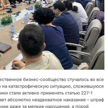
ественное бизнес-сообщество стучалось во все
ие на катастрофическую ситуацию, сложившуюся
вики стали активно применять статью 227-1
ает абсолютно неадекватное наказание – штраф
нии даже за мелкие нарушения, а порой