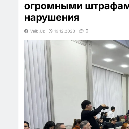
огромными штрафами
нарушения
0
Vaib.uz
19.12.2023