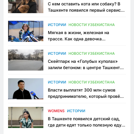
С кем оставить кота или собаку? В
Ташкенте появился первый сервис
зоонянь
ИСТОРИИ
НОВОСТИ УЗБЕКИСТАНА
Мягкая в жизни, железная на
трассе. Как одна девочка
переписывает автоспорт в
Узбекистане
ИСТОРИИ
НОВОСТИ УЗБЕКИСТАНА
Скейтпарк на «Голубых куполах»
залили бетоном: в центре Ташкента
исчезло ещё одно общественное
пространство
ИСТОРИИ
НОВОСТИ УЗБЕКИСТАНА
Власти выплатят 300 млн сумов
предпринимателю, который провёл
пять лет в тюрьме по незаконному
приговору
WOMENS
ИСТОРИИ
В Ташкенте появился детский сад,
где дети едят только полезную еду.
Его открыла мама, которая устала