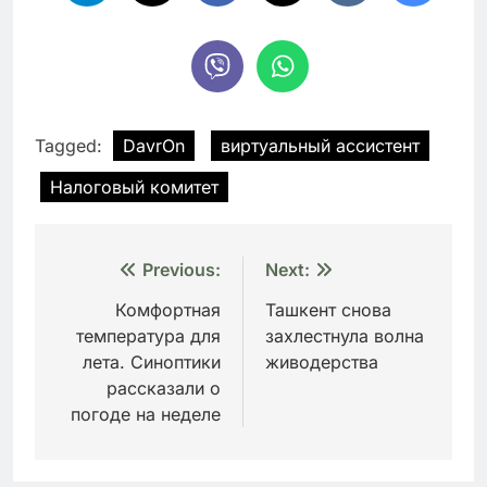
Tagged:
DavrOn
виртуальный ассистент
Налоговый комитет
Навигация
Previous:
Next:
по
Комфортная
Ташкент снова
температура для
захлестнула волна
записям
лета. Синоптики
живодерства
рассказали о
погоде на неделе