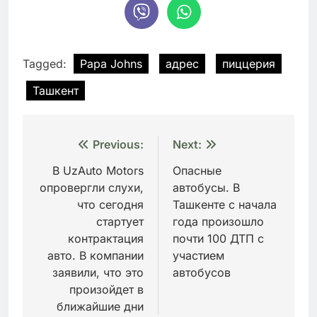
Tagged:
Papa Johns
адрес
пиццерия
Ташкент
Навигация
Previous:
Next:
по
В UzAuto Motors
Опасные
опровергли слухи,
автобусы. В
записям
что сегодня
Ташкенте с начала
стартует
года произошло
контрактация
почти 100 ДТП с
авто. В компании
участием
заявили, что это
автобусов
произойдет в
ближайшие дни