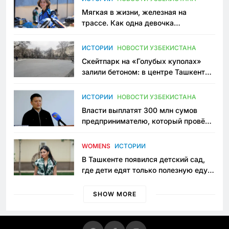
Мягкая в жизни, железная на
трассе. Как одна девочка
переписывает автоспорт в
Узбекистане
ИСТОРИИ
НОВОСТИ УЗБЕКИСТАНА
Скейтпарк на «Голубых куполах»
залили бетоном: в центре Ташкента
исчезло ещё одно общественное
пространство
ИСТОРИИ
НОВОСТИ УЗБЕКИСТАНА
Власти выплатят 300 млн сумов
предпринимателю, который провёл
пять лет в тюрьме по незаконному
приговору
WOMENS
ИСТОРИИ
В Ташкенте появился детский сад,
где дети едят только полезную еду.
Его открыла мама, которая устала
просить «кашу без сахара»
SHOW MORE