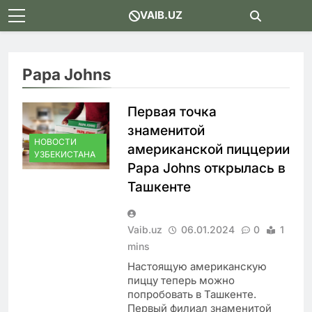
Skip
VAIB.UZ
to
content
Papa Johns
Первая точка
знаменитой
НОВОСТИ
американской пиццерии
УЗБЕКИСТАНА
Papa Johns открылась в
Ташкенте
Vaib.uz
06.01.2024
0
1
mins
Настоящую американскую
пиццу теперь можно
попробовать в Ташкенте.
Первый филиал знаменитой