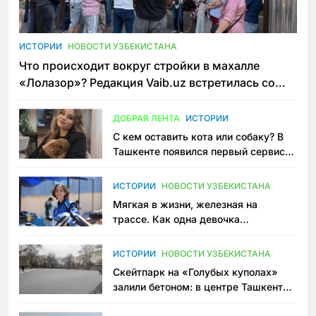
ИСТОРИИ
НОВОСТИ УЗБЕКИСТАНА
Что происходит вокруг стройки в махалле
«Лолазор»? Редакция Vaib.uz встретилась со
всеми сторонами конфликта
ДОБРАЯ ЛЕНТА
ИСТОРИИ
С кем оставить кота или собаку? В
Ташкенте появился первый сервис
зоонянь
ИСТОРИИ
НОВОСТИ УЗБЕКИСТАНА
Мягкая в жизни, железная на
трассе. Как одна девочка
переписывает автоспорт в
Узбекистане
ИСТОРИИ
НОВОСТИ УЗБЕКИСТАНА
Скейтпарк на «Голубых куполах»
залили бетоном: в центре Ташкента
исчезло ещё одно общественное