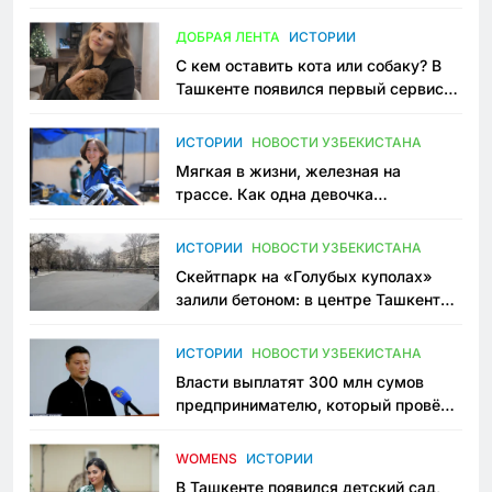
всеми сторонами конфликта
ДОБРАЯ ЛЕНТА
ИСТОРИИ
С кем оставить кота или собаку? В
Ташкенте появился первый сервис
зоонянь
ИСТОРИИ
НОВОСТИ УЗБЕКИСТАНА
Мягкая в жизни, железная на
трассе. Как одна девочка
переписывает автоспорт в
Узбекистане
ИСТОРИИ
НОВОСТИ УЗБЕКИСТАНА
Скейтпарк на «Голубых куполах»
залили бетоном: в центре Ташкента
исчезло ещё одно общественное
пространство
ИСТОРИИ
НОВОСТИ УЗБЕКИСТАНА
Власти выплатят 300 млн сумов
предпринимателю, который провёл
пять лет в тюрьме по незаконному
приговору
WOMENS
ИСТОРИИ
В Ташкенте появился детский сад,