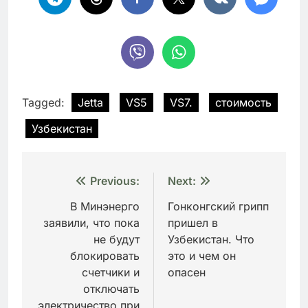
Tagged:
Jetta
VS5
VS7.
стоимость
Узбекистан
Навигация
Previous:
Next:
по
В Минэнерго
Гонконгский грипп
заявили, что пока
пришел в
записям
не будут
Узбекистан. Что
блокировать
это и чем он
счетчики и
опасен
отключать
электричество при